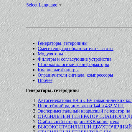
Select Language
▼
Генераторы, гетеродины
Смесители, преобразователи частоты
Модуляторы
Фильтры и согласующие устройства
Широкополосные трансформаторы
Кварцевые фильтры
Ограничители сигнала, компрессоры
Прочее
Генераторы, гетеродины
Автогенераторы ВЧ и СВЧ гармонических кол
Простейший радиомаяк на 144 и 432 МГЦ
Экспериментальный кварцевый генератор на 
СТАБИЛЬНЫЙ ГЕНЕРАТОР ПЛАВНОГО ДИА
Стабильный гетеродин УКВ конвертера
ВЫСОКОСТАБИЛЬНЫЙ ДВУХТОЧЕЧНЫЙ 