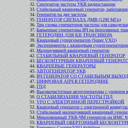
Синтезатор частоты УКВ радиостанции
Стабильный кварцевый генератор, работающ
Генератор на две частоты
ГЕНЕРАТОР СИГНАЛА ДМВ (1290 МГц)
Три схемы генераторов частоты для самодель
Барьерные генераторы ВЧ на биполярных тра
ГЕТЕРОДИН ДЛЯ KB ТРАНСИВЕРА
Кварцевый супергенератор (Super VXO)
Эксперименты с кварцевым супергенераторо
Малошумящий кварцевый генератор
СТАБИЛЬНЫЙ КВАРЦЕВЫЙ ГЕНЕРАТОР
БЕСКОНТУРНЫИ КВАРЦЕВЫЙ ГЕНЕРАТ
КВАРЦЕВЫЕ ГЕНЕРАТОРЫ
АВТОГЕНЕРАТОР УКВ
ВЧ ГЕНЕРАТОР СО СТАБИЛЬНЫМ ВЫХ
ЦИФРОВАЯ АПЧ В ГЕТЕРОДИНЕ
ГПД
Высокочастотные автогенераторы с уровнем 
О СТАБИЛИЗАЦИИ ЧАСТОТЫ ГПД
VFO С ЭЛЕКТРОННОЙ ПЕРЕСТРОЙКОЙ
Кварцевый генератор с электронной коммута
Стабильный малошумящий кварцевый генерат
Микромощный УКВ-ЧМ генератор на ИМС 
КВАРЦЕВЫЙ ОБЕРТОННЫЙ БЕСКОНТУР
Frequency Counter/VFO Stabilizer