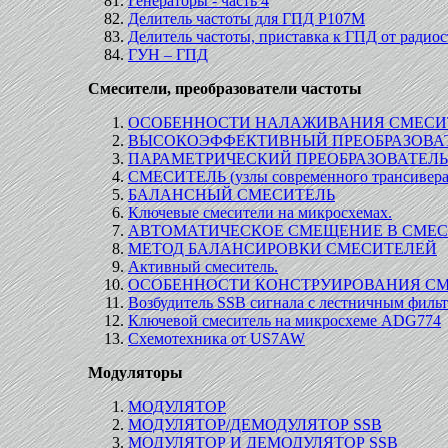
Генераторы - часть 4
Делитель частоты для ГПД Р107М
Делитель частоты, приставка к ГПД от радио
ГУН – ГПД
Смесители, преобразователи частоты
ОСОБЕННОСТИ НАЛАЖИВАНИЯ СМЕСИ
ВЫСОКОЭФФЕКТИВНЫЙ ПРЕОБРАЗОВА
ПАРАМЕТРИЧЕСКИЙ ПРЕОБРАЗОВАТЕЛЬ
СМЕСИТЕЛЬ (узлы современного трансивера
БАЛАНСНЫЙ СМЕСИТЕЛЬ
Ключевые смесители на микросхемах.
АВТОМАТИЧЕСКОЕ СМЕЩЕНИЕ В СМЕС
МЕТОД БАЛАНСИРОВКИ СМЕСИТЕЛЕЙ
Активный смеситель.
ОСОБЕННОСТИ КОНСТРУИРОВАНИЯ СМЕ
Возбудитель SSB сигнала с лестничным филь
Ключевой смеситель на микросхеме ADG774
Схемотехника от US7AW
Модуляторы
МОДУЛЯТОР
МОДУЛЯТОР/ДЕМОДУЛЯТОР SSB
МОДУЛЯТОР И ДЕМОДУЛЯТОР SSB