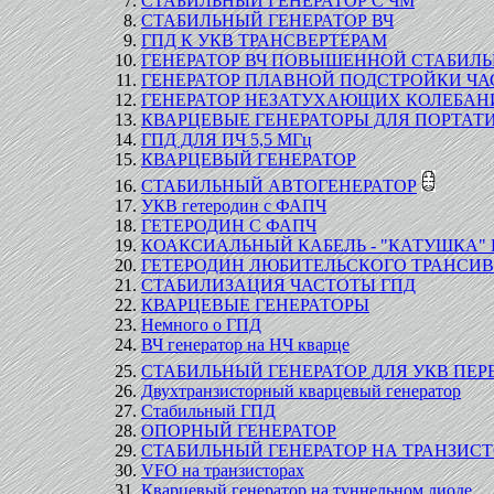
СТАБИЛЬНЫЙ ГЕНЕРАТОР С ЧМ
СТАБИЛЬНЫЙ ГЕНЕРАТОР ВЧ
ГПД К УКВ ТРАНСВЕРТЕРАМ
ГЕНЕРАТОР ВЧ ПОВЫШЕННОЙ СТАБИЛЬНО
ГЕНЕРАТОР ПЛАВНОЙ ПОДСТРОЙКИ ЧАС
ГЕНЕРАТОР НЕЗАТУХАЮЩИХ КОЛЕБАН
КВАРЦЕВЫЕ ГЕНЕРАТОРЫ ДЛЯ ПОРТА
ГПД ДЛЯ ПЧ 5,5 МГц
КВАРЦЕВЫЙ ГЕНЕРАТОР
СТАБИЛЬНЫЙ АВТОГЕНЕРАТОР
УКВ гетеродин с ФАПЧ
ГЕТЕРОДИН С ФАПЧ
КОАКСИАЛЬНЫЙ КАБЕЛЬ - "КАТУШКА"
ГЕТЕРОДИН ЛЮБИТЕЛЬСКОГО ТРАНСИВ
СТАБИЛИЗАЦИЯ ЧАСТОТЫ ГПД
КВАРЦЕВЫЕ ГЕНЕРАТОРЫ
Немного о ГПД
ВЧ генератор на НЧ кварце
СТАБИЛЬНЫЙ ГЕНЕРАТОР ДЛЯ УКВ ПЕ
Двухтранзисторный кварцевый генератор
Стабильный ГПД
ОПОРНЫЙ ГЕНЕРАТОР
СТАБИЛЬНЫЙ ГЕНЕРАТОР НА ТРАНЗИС
VFO на транзисторах
Кварцевый генератор на туннельном диоде