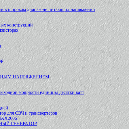
ий в широком диапазоне питающих напряжений
ных конструкций
нзисторах
м
ОР
ОДНЫМ НАПРЯЖЕНИЕМ
выходной мощности единицы-десятки ватт
цией
ор для СВЧ и трансвертеров
МАХ2606
НЫЙ ГЕНЕРАТОР