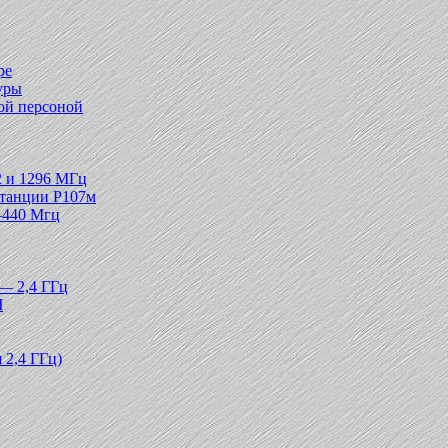
ре
уры
ной персоной
2 и 1296 МГц
станции Р107м
440 Мгц
 2,4 ГГц
Ч
я 2,4 ГГц)