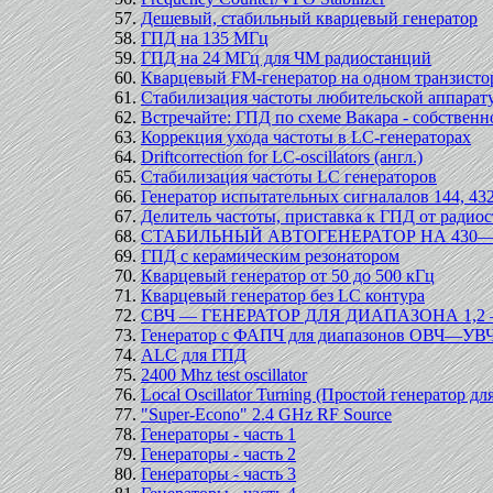
Дешевый, стабильный кварцевый генератор
ГПД на 135 МГц
ГПД на 24 МГц для ЧМ радиостанций
Кварцевый FM-генератор на одном транзисто
Стабилизация частоты любительской аппарат
Встречайте: ГПД по схеме Вакара - собствен
Коррекция ухода частоты в LC-генераторах
Driftcorrection for LC-oscillators (англ.)
Стабилизация частоты LC генераторов
Генератор испытательных сигналалов 144, 43
Делитель частоты, приставка к ГПД от радио
СТАБИЛЬНЫЙ АВТОГЕНЕРАТОР НА 430—
ГПД с керамическим резонатором
Кварцевый генератор от 50 до 500 кГц
Кварцевый генератор без LC контура
СВЧ — ГЕНЕРАТОР ДЛЯ ДИАПАЗОНА 1,2 —
Генератор с ФАПЧ для диапазонов ОВЧ—УВ
ALC для ГПД
2400 Mhz test oscillator
Local Oscillator Turning (Простой генератор дл
"Super-Econo" 2.4 GHz RF Source
Генераторы - часть 1
Генераторы - часть 2
Генераторы - часть 3