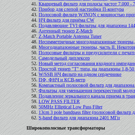
Кварцевый фильтр для полосы частот 7.000 -
Прибор для слепой настройки П-контура
Полосовой фильтр W3NQN с мощностью проп
НЧ фильтр для приёма CW
Подавляющие TVI фильтры для диапазона 14
Антенный тюнер Z-Match
Z-Match Portable Antenna Tuner
Несимметричные многодиапазонные тюнеры, ч
Многодиапазонные тюнеры, часть II. Некотор
Полосовые фильтры и предусилители с печа
Самодельный диплексер
Новый метод согласования входного импеданса
Простой тюнер "Т" типа, на диапазоны 1,8-5
W/SSB НЧ фильтр на одном сердечнике
ПФ, ФНЧ и КСВ-метр
Компактный полосовой фильтр для диапазона
Фильтры для уменьшения перекрестной моду
Подавление зеркального канала приема в тр
LOW PASS FILTER
50MHz Elliptical Low Pass Filter
13cm 3 pole bandpass filter (полосовой фильтр 
S-band фильтр для диапазона 2401 МГц
Широкополосные трансформаторы