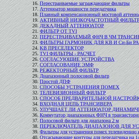
Перестраиваемые заграждающие фильтры
Аттенюатор мощности передатчика
Плавный компенсационный мостовой аттенюат
АКТИВНЫЙ НИЗКОЧАСТОТНЫЙ ФИЛЬТ
ДЕКАДНЫЙ АТТЕНЮАТОР
ФИЛЬТР ОТ TVI
ПЕРЕСТРАИВАЕМЫЙ ФНЧ В ЧМ ТРАНСИ
ФИЛЬТРЫ ГАРМОНИК ДЛЯ KB И Си-Би 
KB ПРЕСЕЛЕКТОР
TVI ФИЛЬТРЫ - РАСЧЕТ
CОГЛАСУЮЩИЕ УСТРОЙСТВА
СОГЛАСОВАНИЕ ЭМФ
РЕЖЕКТОРНЫЙ ФИЛЬТР
Диапазонный полосовой фильтр
Простой ДПФ
СПОСОБЫ УСТРАНЕНИЯ ПОМЕХ
ТЕЛЕВИЗИОННЫЙ ФИЛЬТР
СПОСОБ ПРЕДВАРИТЕЛЬНОЙ НАСТРОЙ
ВХОДНАЯ ЦЕПЬ ТРАНСИВЕРА
УЛУЧШАЕТ ЛИ АТТЕНЮАТОР ДИНАМИЧ
Коммутатор диапазонных ФНЧ в транзисторн
Полосовой фильтр для диапазона 2 м
ПЕРЕКЛЮЧАТЕЛЬ ДИАПАЗОНОВ ДЛЯ У
Фильтры для устранения помех телевидению
Отсасывающие контуры для передатчика на 