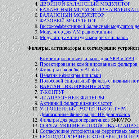
ДВОЙНОЙ БАЛАНСНЫЙ МОДУЛЯТОР
БАЛАНСНЫЙ МОДУЛЯТОР НА ВАРИКАП
БАЛАНСНЫЙ МОДУЛЯТОР
ФАЗОВЫЙ МОДУЛЯТОР
Высокоэффективный балансный модулятор-де
Модулятор для АМ радиостанции
Модулятор амплитуды мощных сигналов
Фильтры, аттенюаторы и согласующие устройст
Комбинированные фильтры для УКВ и УВЧ
Проектирование комбинированных фильтров
Фильтры в коробках Altoids
Печатные фильтры-шпильки
Полосовой спиральный фильтр с низкими по
ВАРИАНТ ВКЛЮЧЕНИЯ ЭМФ
Т-КОНТУР
ДИАПАЗОННЫЕ ФИЛЬТРЫ
Активный фильтр нижних частот
УПРОЩЕННЫЙ РАСЧЕТ П-КОНТУРА
Диапазонные фильтры для HF диапазонов
Фильтры для радиопередатчиков
SМ0VРО
СОГЛАСУЮЩИЕ УСТРОЙСТВА ДИАПАЗОН
Согласующие устройства на ферритовых маг
БЕСПОДСТРОЕЧНЫЕ КОНТУРЫ ДЛЯ ПЕ