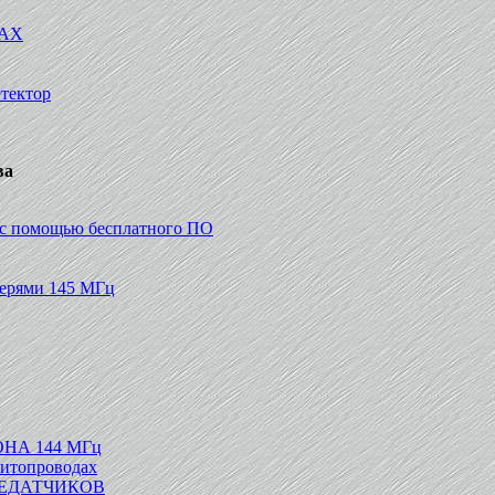
АХ
тектор
ва
 с помощью бесплатного ПО
терями 145 МГц
А 144 МГц
нитопроводах
РЕДАТЧИКОВ