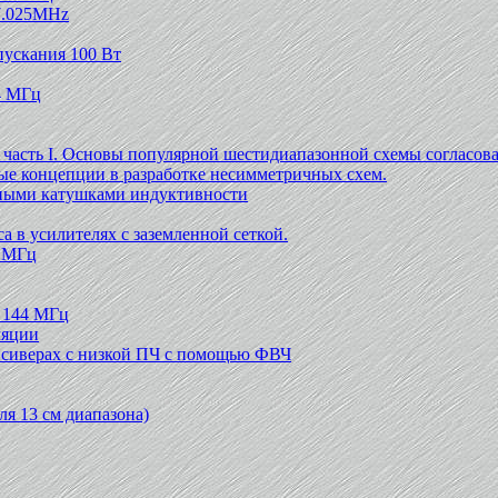
 7.025MHz
ускания 100 Вт
4 МГц
асть I. Основы популярной шестидиапазонной схемы согласова
ые концепции в разработке несимметричных схем.
тными катушками индуктивности
 в усилителях с заземленной сеткой.
0 МГц
 144 МГц
ляции
ансиверах с низкой ПЧ с помощью ФВЧ
для 13 см диапазона)