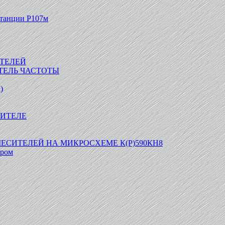
станции Р107м
ТЕЛЕЙ
ТЕЛЬ ЧАСТОТЫ
)
ИТЕЛЕ
СИТЕЛЕЙ НА МИКРОСХЕМЕ К(Р)590КН8
тром