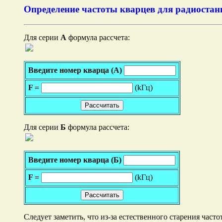
Определение частоты кварцев для радиоста
Для серии
А
формула рассчета:
Введите номер кварца (A)
F =
(kГц)
Для серии
Б
формула рассчета:
Введите номер кварца (Б)
F =
(kГц)
Следует заметить, что из-за естественного старения часто