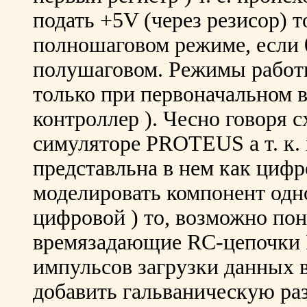
подать +5V (через резисор) т
полношаговом режиме, если 0
полушаговом. Режимы работ
только при первоначальном в
контроллер ). Чесно говоря с
симуляторе PROTEUS а т. к.
представльна в нем как циф
моделировать компонент одн
цифровой ) то, возможно по
времязадающие RC-цепочки 
импульсов загрузки данных 
добавить гальваническую раз