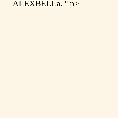
ALEXBELLа. " p>