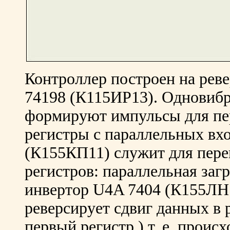
Контроллер построен на рев
74198 (К115ИР13). Одновиб
формируют импульсы для пер
регистры с параллельных вх
(К155КП11) служит для пер
регистров: параллельная загр
инвертор U4A 7404 (К155ЛН1
реверсирует сдвиг данных в р
первый регистр ) т. е. прои