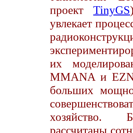
проект
TinyGS
увлекает процес
радиоконст
экспериментиро
их моделирова
MMANA и EZNE
больших мощно
совершенст
хозяйство. Б
рассчитаны сотн