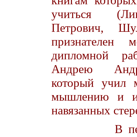
книгам которы
учиться (Ли
Петрович, Шул
признателен м
дипломной ра
Андрею Андр
который учил 
мышлению и из
навязанных стер
В период 