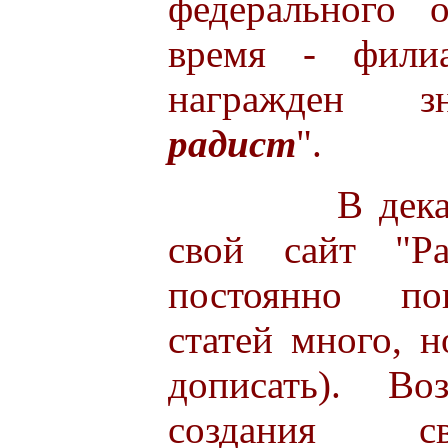
федерального 
время - фил
награжден з
радист
".
В декабре 1
свой сайт "Ра
постоянно по
статей много, н
дописать). В
создания с