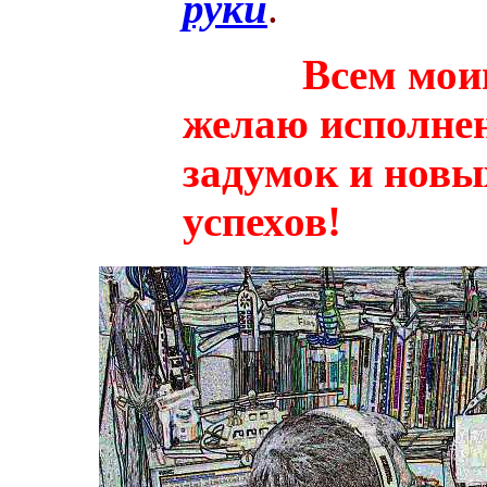
руки
.
Всем мои
желаю исполнен
задумок и новы
успехов!