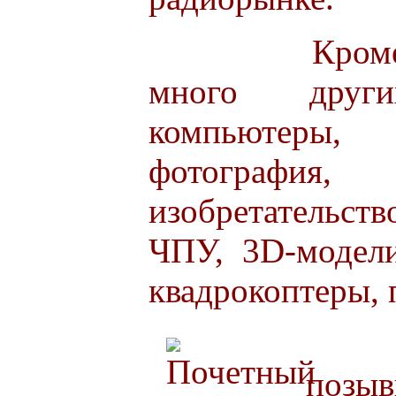
Кроме ради
много друг
компьютеры, 
фотографи
изобретательс
ЧПУ, 3D-модели
квадрокоптеры, 
Рад
позы