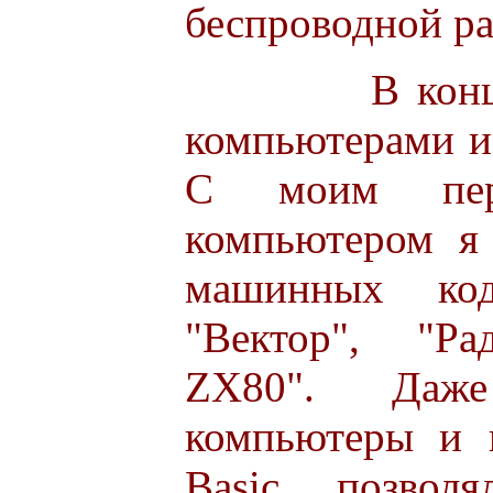
беспроводной ра
В конце 80-
компьютерами и
С моим пер
компьютером я
машинных ко
"Вектор", "Рад
ZX80". Даж
компьютеры и 
Basic позвол