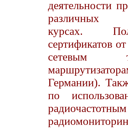
деятельности п
различных сп
курсах. По
сертификатов от
сетевым т
маршрутизатор
Германии). Так
по использов
радиочасто
радиомонито