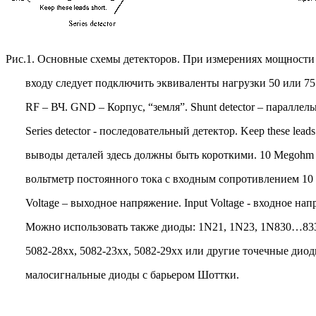
Рис.1. Основные схемы детекторов. При измерениях мощности
входу следует подключить эквиваленты нагрузки 50 или 7
RF
– ВЧ.
GND
– Корпус, “земля”.
Shunt detector
– параллель
Series detector
- последовательный детектор.
Keep these leads
выводы деталей здесь должны быть короткими. 10
Megohm 
вольтметр постоянного тока с входным сопротивлением 10
Voltage
– выходное напряжение.
Input Voltage
- входное нап
Можно использовать также диоды: 1
N
21, 1
N
23, 1
N
830…83
5082-28
xx
, 5082-23
xx
, 5082-29
xx
или другие точечные дио
малосигнальные диоды с барьером Шоттки.