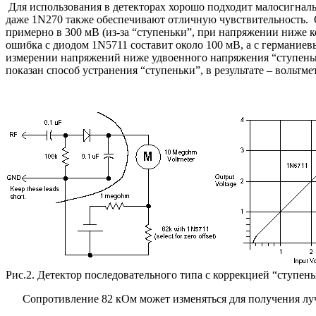
Для использования в детекторах хорошо подходит малосигналь
даже 1
N
270 также обеспечивают отличную чувствительность
примерно в 300 мВ (из-за “ступеньки”, при напряжении ниже 
ошибка с диодом 1
N
5711 составит около 100 мВ, а с германи
измерении напряжений ниже удвоенного напряжения “ступеньк
показан способ устранения “ступеньки”, в результате – вольтм
Рис.2. Детектор последовательного типа с коррекцией “ступень
Сопротивление 82 кОм может изменяться для получения л