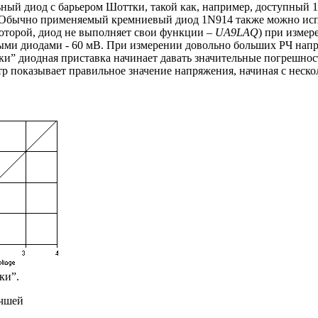
ный диод с барьером Шоттки, такой как, например, доступный 1
. Обычно применяемый кремниевый диод 1
N
914 также можно исп
которой, диод не выполняет свои функции –
UA
9
LAQ
) при измер
евыми диодами - 60 мВ. При измерении довольно больших РЧ нап
и” диодная приставка начинает давать значительные погрешнос
етр показывает правильное значение напряжения, начиная с неско
ки”.
учшей