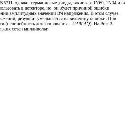
N
5711, однако, германиевые диоды, такие как 1
N
60, 1
N
34 или
ользовать в детекторе, но он .будет причиной ошибки
ении амплитудных значений ВЧ напряжения. В этом случае,
ряжений, результат уменьшается на величину ошибки. При
ти (нелинейность детектирования –
UA
9
LAQ
). На Рис. 2
льких сотен милливольт.