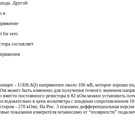
иода. Другой
и в
пряжение
ct for zero
стора составляет
апряжения
рующее –
UA
9
LAQ
) напряжение около 100 мВ, которое хорошо по
м может быть изменено для получения точного значения напряж
 вместо постоянного резистора в 82 кОм можно установить по
последовательно в цепь вольтметра с входным сопротивлением 1
тором - 270 кОм). На Рис. 3 показана дифференциальная версия
овые показания измерителя независимо от “полярности” подклю