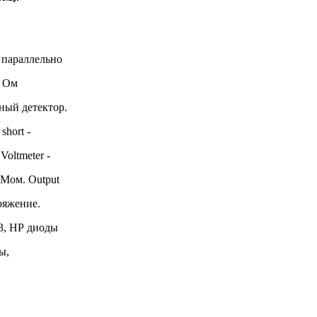
 параллельно
5 Ом
ный детектор.
 short
-
Voltmeter
-
 Мом.
Output
ряжение.
3,
HP
диоды
ды,