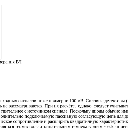
мерения ВЧ
входных сигналов ниже примерно 100 мВ. Силовые детекторы (
сь не рассматриваются. При их расчёте, однако, следует учитыв
 тщательнее с источником сигнала. Поскольку диоды обычно им
 дополнительно подключаемую пассивную согласующую цепь для
ическое сопротивление и расширить квадратичную характеристи
 являться термистор с отрицательным температурным коэффицие