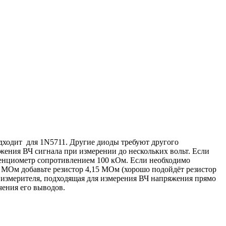
дходит для 1
N
5711. Другие диоды требуют другого
ения ВЧ сигнала при измерении до нескольких вольт. Если
тенциометр сопротивлением 100 кОм. Если необходимо
0 МОм добавьте резистор 4,15 МОм (хорошо подойдёт резистор
 измерителя, подходящая для измерения ВЧ напряжения прямо
чения его выводов.