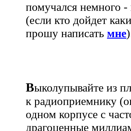
помучался немного -
(если кто дойдет как
прошу написать
мне
)
В
ыколупывайте из пл
к радиоприемнику (о
одном корпусе с час
драгоценные миллиам