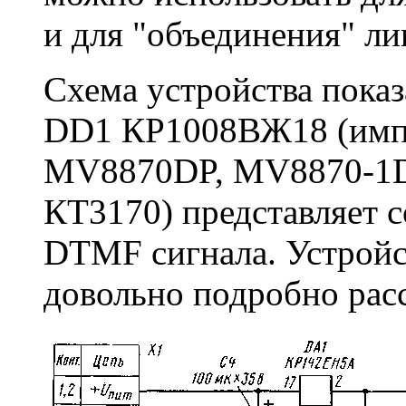
и для "объединения" ли
Схема устройства показ
DD1 КР1008ВЖ18 (импо
MV8870DP, MV8870-1D
КТ3170) представляет 
DTMF сигнала. Устройс
довольно подробно расс