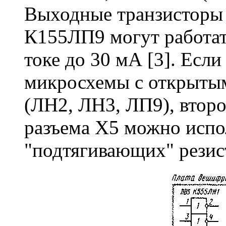
Выходные транзисторы
К155ЛП9 могут работат
токе до 30 мА [3]. Если
микросхемы с открытым
(ЛН2, ЛН3, ЛП9), втор
разъема Х5 можно испо
"подтягивающих" резис