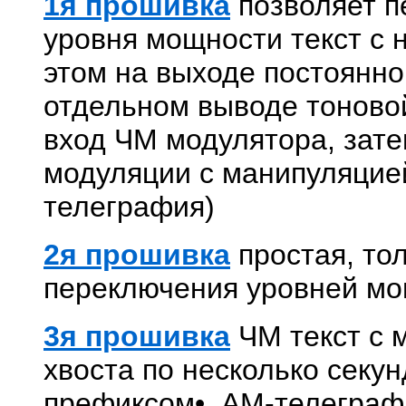
1я прошивка
позволяет пе
уровня мощности текст с 
этом на выходе постоянн
отдельном выводе тоново
вход ЧМ модулятора, затем
модуляции с манипуляцие
телеграфия)
2я прошивка
простая, то
переключения уровней мо
3я прошивка
ЧМ текст с 
хвоста по несколько секу
префиксом•, АМ-телеграф