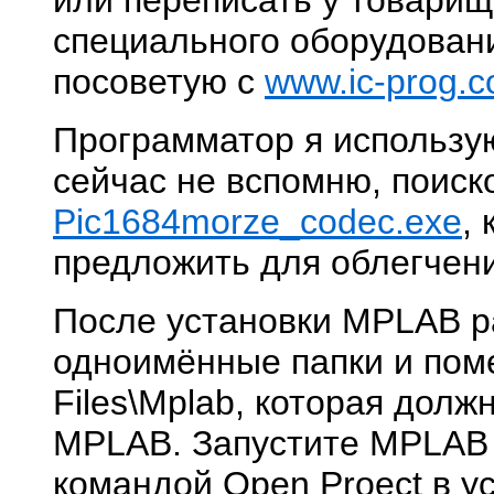
или переписать у товарище
специального оборудован
посоветую с
www.ic-prog.
Программатор я использу
сейчас не вспомню, поиско
Pic1684morze_codec.exe
,
предложить для облегчени
После установки MPLAB р
одноимённые папки и поме
Files\Mplab, которая долж
MPLAB. Запустите MPLAB
командой Open Proect в у