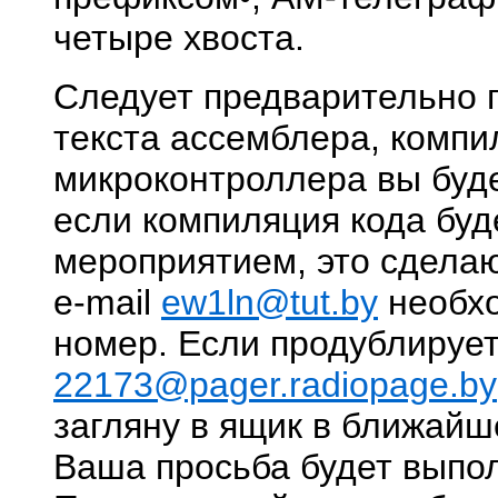
четыре хвоста.
Следует предварительно 
текста ассемблера, компи
микроконтроллера вы буде
если компиляция кода бу
мероприятием, это сделаю
e-mail
ew1ln@tut.by
необхо
номер. Если продублируе
22173@pager.radiopage.by
загляну в ящик в ближай
Ваша просьба будет выпол