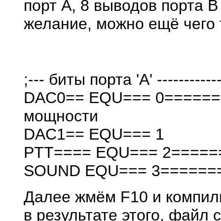
порт А, 8 выводов порта В
желание, можно ещё чего 
;--- биты порта 'А' --------------
DAC0== EQU=== 0======= 
мощности
DAC1== EQU=== 1
PTT==== EQU=== 2======
SOUND EQU=== 3======= 
Далее жмём F10 и компил
в результате этого, файл