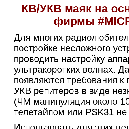
КВ/УКВ маяк на ос
фирмы #MICR
Для многих радиолюбителе
постройке несложного уст
проводить настройку аппа
ультракоротких волнах. Д
появляются требования к 
УКВ репитеров в виде нез
(ЧМ манипуляция около 1
телетайпом или PSK31 не 
Использовать для этих ц