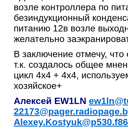
возле контроллера по пит
безиндукционный конденса
питанию 12в возле выход
желательно заэкранироват
В заключение отмечу, что
т.к. создалось общее мнен
цикл 4x4 + 4x4, использу
хозяйское+
Алексей EW1LN
ew1ln@t
22173@pager.radiopage.
Alexey.Kostyuk@p530.f86.