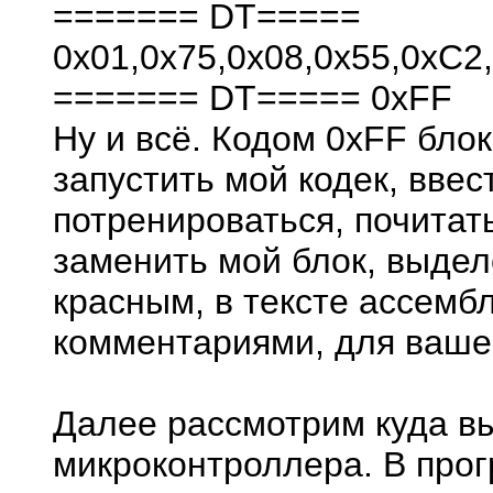
======= DT=====
0x01,0x75,0x08,0x55,0xC2,
======= DT===== 0xFF
Ну и всё. Кодом 0xFF бло
запустить мой кодек, ввест
потренироваться, почитат
заменить мой блок, выдел
красным, в тексте ассембл
комментариями, для вашег
Далее рассмотрим куда в
микроконтроллера. В про