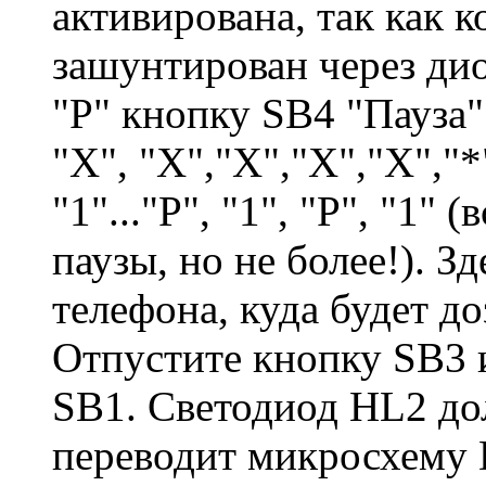
активирована, так как 
зашунтирован через ди
"Р" кнопку SB4 "Пауза"
"X", "X","X","X","X","*",
"1"..."Р", "1", "Р", "1" 
паузы, но не более!). 
телефона, куда будет до
Отпустите кнопку SB3 
SB1. Светодиод HL2 до
переводит микросхему 