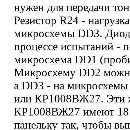
нужен для передачи то
Резистор R24 - нагрузк
микросхемы DD3. Диод
процессе испытаний - п
микросхема DD1 (проби
Микросхему DD2 можно
а DD3 - на микросхем
или КР1008ВЖ27. Эти ж
КР1008ВЖ27 имеют 18 
панельку так, чтобы вы