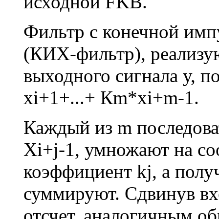
исходной FKB.
Фильтр с конечной имп
(КИХ-фильтр), реализу
выходного сигнала у, по
хi+1+...+ Кm*xi+m-1.
Каждый из m последова
Xi+j-1, умножают на с
коэффициент kj, а пол
суммируют. Сдвинув вх
отсчет, аналогичным о