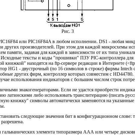
Рис. 3
PIC16F84 или PIC16F84A в любом исполнении. DS1 - любая мик
ли других производителей. При этом для каждой микросхемы ис
м памяти, задавая для каждой в зависимости от их типа уника
. Исходные тексты и коды "прошивки" ПЗУ PIC-контроллера для
й книжкой" находятся на ftp-сервере редакции в Интернете (<ftp:/
ор HG1 - двустрочный (по 16 символов в строке) фирмы Intech 
обные других фирм, контроллер которых совместим с HD44780.
случае использования индикаторов с большим числом строк потр
чными знакогенераторами. Если не удастся приобрести индикат
ию латинскими либо использовать транслитерацию (писать русс
писную книжку" символы автоматически заменяются на указанны
мы.
новить следующие значения бит в конфигурационном слове: ти
 разрешена.
ри гальванических элемента типоразмера ААА или четыре дисков