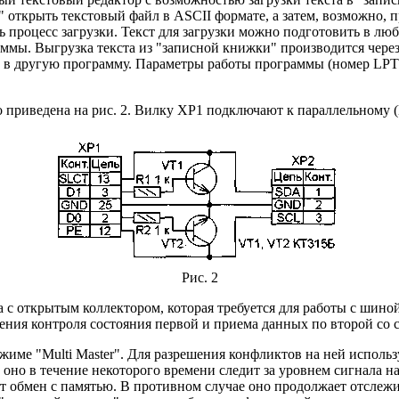
ткрыть текстовый файл в ASCII формате, а затем, возможно, пр
 процесс загрузки. Текст для загрузки можно подготовить в любо
аммы. Выгрузка текста из "записной книжки" производится через
ен в другую программу. Параметры работы программы (номер LPT
го приведена на рис. 2. Вилку ХР1 подключают к параллельному 
Рис. 2
а с открытым коллектором, которая требуется для работы с ши
чения контроля состояния первой и приема данных по второй со
име "Multi Master". Для разрешения конфликтов на ней использ
, оно в течение некоторого времени следит за уровнем сигнала н
ает обмен с памятью. В противном случае оно продолжает отслеж