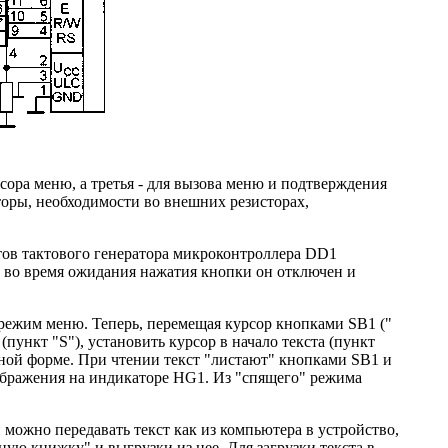
ора меню, а третья - для вызова меню и подтверждения
торы, необходимости во внешних резисторах,
нтов тактового генератора микроконтроллера DD1
, во время ожидания нажатия кнопки он отключен и
в режим меню. Теперь, перемещая курсор кнопками SB1 ("
(пункт "S"), установить курсор в начало текста (пункт
ичной форме. При чтении текст "листают" кнопками SB1 и
ображения на индикаторе HG1. Из "спящего" режима
ожно передавать текст как из компьютера в устройство,
ую книжку" и выгрузки из нее. Для загрузки текста в