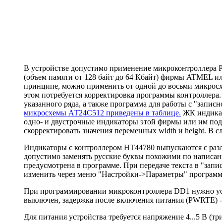
В устройстве допустимо применение микроконтроллера 
(объем памяти от 128 байт до 64 Кбайт) фирмы ATMEL и
принципе, можно применить от одной до восьми микросхе
этом потребуется корректировка программы контроллера
указанного ряда, а также программа для работы с "записно
микросхемы АТ24С512 приведены в таблице.
ЖК индикат
одно- и двустрочные индикаторы этой фирмы или им под
скорректировать значения переменных width и height. В 
Индикаторы с контроллером НТ44780 выпускаются с разли
допустимо заменять русские буквы похожими по написан
предусмотрена в программе. При передаче текста в "за
изменить через меню "Настройки->Параметры" програм
При программировании микроконтроллера DD1 нужно уста
выключен, задержка после включения питания (PWRTE) -
Для питания устройства требуется напряжение 4...5 В (т