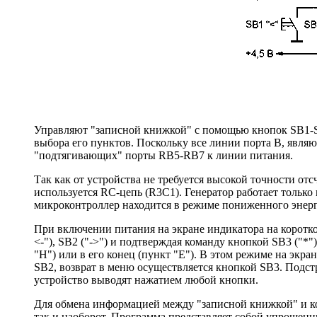
Управляют "записной книжкой" с помощью кнопок SB1-SB3
выбора его пунктов. Поскольку все линии порта В, явля
"подтягивающих" порты RB5-RB7 к линии питания.
Так как от устройства не требуется высокой точности от
используется RC-цепь (R3C1). Генератор работает тольк
микроконтроллер находится в режиме пониженного энер
При включении питания на экране индикатора на короткое
<-"), SB2 ("->") и подтверждая команду кнопкой SB3 ("*"
"Н") или в его конец (пункт "Е"). В этом режиме на экр
SB2, возврат в меню осуществляется кнопкой SB3. Подс
устройство выводят нажатием любой кнопки.
Для обмена информацией между "записной книжкой" и ко
так и наоборот. Программа представляет собой упрощенны