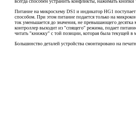
всегда способен устранить конфликты, нажимать кнопки
Питание на микросхему DS1 и индикатор HG1 поступает
способом. При этом питание подается только на микроко
ток уменьшается до значения, не превышающего десятка 
контроллер выходит из "спящего" режима, подает питан
читать "книжку" с той позиции, которая была текущей в
Большинство деталей устройства смонтировано на печатно