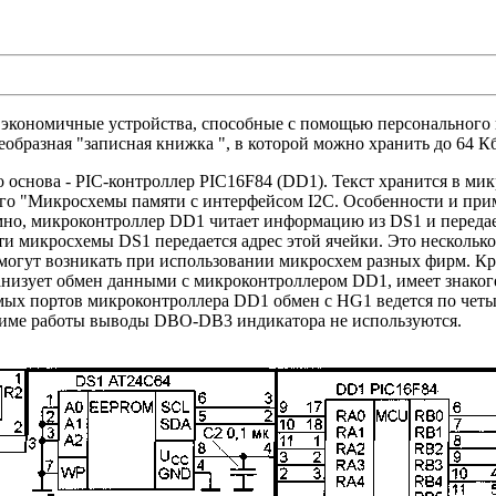
 экономичные устройства, способные с помощью персонального к
еобразная "записная книжка ", в которой можно хранить до 64 
о основа - PIC-контроллер PIC16F84 (DD1). Текст хранится в ми
о "Микросхемы памяти с интерфейсом I2С. Особенности и примене
мно, микроконтроллер DD1 читает информацию из DS1 и переда
и микросхемы DS1 передается адрес этой ячейки. Это несколько
 могут возникать при использовании микросхем разных фирм. 
анизует обмен данными с микроконтроллером DD1, имеет знакоге
мых портов микроконтроллера DD1 обмен с HG1 ведется по чет
ежиме работы выводы DBO-DB3 индикатора не используются.