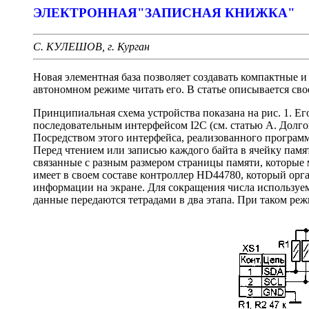
ЭЛЕКТРОННАЯ"ЗАПИСНАЯ КНИЖКА"
С. КУЛЕШОВ, г. Курган
Новая элементная база позволяет создавать компактные и
автономном режиме читать его. В статье описывается сво
Принципиальная схема устройства показана на рис. 1. Ег
последовательным интерфейсом I2С (см. статью А. Долгог
Посредством этого интерфейса, реализованного програм
Перед чтением или записью каждого байта в ячейку памят
связанные с разным размером страницы памяти, которые
имеет в своем составе контроллер HD44780, который орг
информации на экране. Для сокращения числа используе
данные передаются тетрадами в два этапа. При таком р