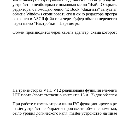
устройство необходимо с помощью меню "Файл-Открыть" о
редактора, с помощью меню "Е-Book->3акачать" запустить
обмена Windows скопировать его в окно редактора прогр
сохранен в ASCII файл или через буфер обмена перенес
через меню "Настройки-" Параметры".
Обмен производится через кабель-адаптер, схема которо
На транзисторах VT1, VT2 реализована функция элемент
LPT порта (соответственно контакты 13 и 12) для обеспе
При работе с компьютером шина I2С функционирует в реж
master-устройств собирается произвести обмен с памятью
было уровня логического нуля, master-устройство начин