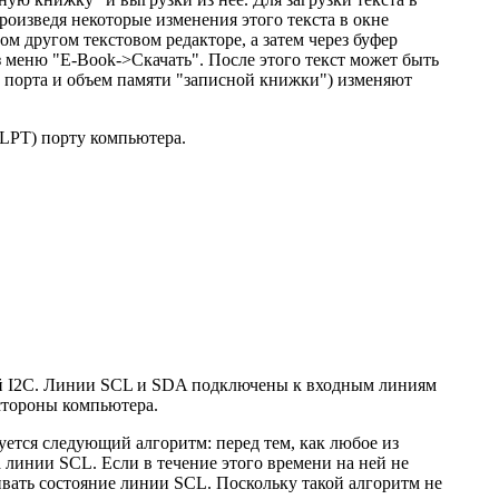
оизведя некоторые изменения этого текста в окне
м другом текстовом редакторе, а затем через буфер
 меню "Е-Book->Скачать". После этого текст может быть
 порта и объем памяти "записной книжки") изменяют
(LPT) порту компьютера.
ной I2С. Линии SCL и SDA подключены к входным линиям
 стороны компьютера.
уется следующий алгоритм: перед тем, как любое из
а линии SCL. Если в течение этого времени на ней не
ивать состояние линии SCL. Поскольку такой алгоритм не