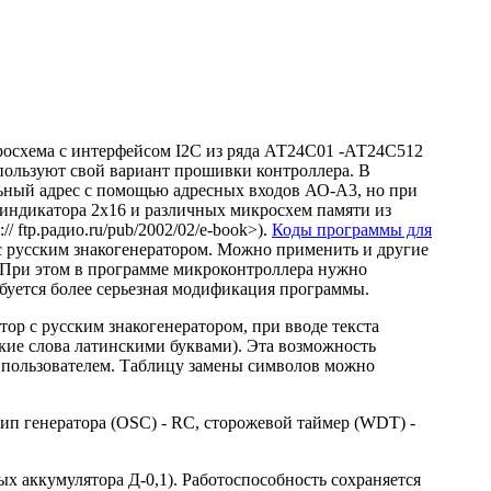
росхема с интерфейсом I2C из ряда АТ24С01 -АТ24С512
пользуют свой вариант прошивки контроллера. В
льный адрес с помощью адресных входов АО-A3, но при
 индикатора 2х16 и различных микросхем памяти из
/ ftp.радио.ru/pub/2002/02/e-book>).
Коды программы для
с русским знакогенератором. Можно применить и другие
 При этом в программе микроконтроллера нужно
ебуется более серьезная модификация программы.
ор с русским знакогенератором, при вводе текста
кие слова латинскими буквами). Эта возможность
е пользователем. Таблицу замены символов можно
п генератора (OSC) - RC, сторожевой таймер (WDT) -
ых аккумулятора Д-0,1). Работоспособность сохраняется