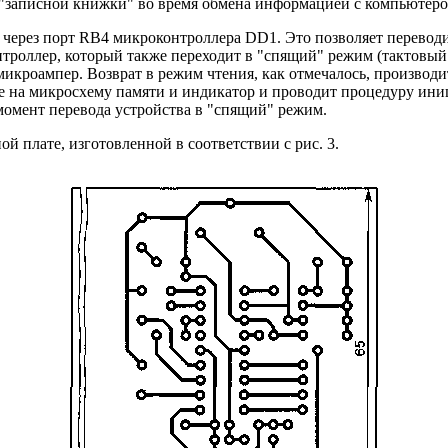
 "записной книжки" во время обмена информацией с компьютеро
 через порт RB4 микроконтроллера DD1. Это позволяет перевод
нтроллер, который также переходит в "спящий" режим (тактовый
микроампер. Возврат в режим чтения, как отмечалось, производ
ие на микросхему памяти и индикатор и проводит процедуру ин
 момент перевода устройства в "спящий" режим.
й плате, изготовленной в соответствии с рис. 3.