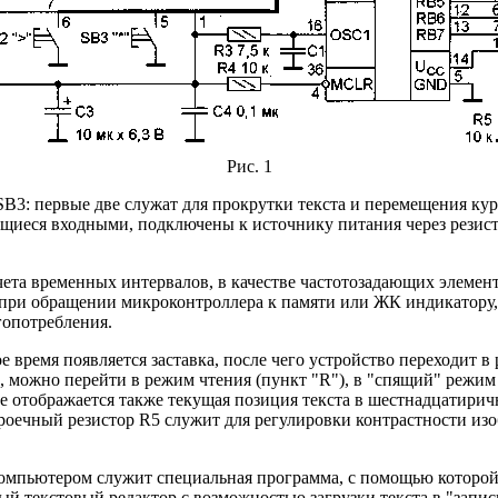
Рис. 1
: первые две служат для прокрутки текста и перемещения курс
ющиеся входными, подключены к источнику питания через резис
счета временных интервалов, в качестве частотозадающих элеме
о при обращении микроконтроллера к памяти или ЖК индикатору
гопотребления.
 время появляется заставка, после чего устройство переходит 
), можно перейти в режим чтения (пункт "R"), в "спящий" режим 
ане отображается также текущая позиция текста в шестнадцатир
троечный резистор R5 служит для регулировки контрастности из
мпьютером служит специальная программа, с помощью которой м
й текстовый редактор с возможностью загрузки текста в "записн