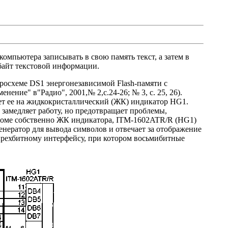
омпьютера записывать в свою память текст, а затем в
Кбайт текстовой информации.
кросхеме DS1 энергонезависимой Flash-памяти с
ние" в"Радио", 2001,№ 2,с.24-26; № 3, с. 25, 26).
ет ее на жидкокристаллический (ЖК) индикатор HG1.
 замедляет работу, но предотвращает проблемы,
Кроме собственно ЖК индикатора, ITM-1602ATR/R (HG1)
нератор для вывода символов и отвечает за отображение
ырехбитному интерфейсу, при котором восьмибитные