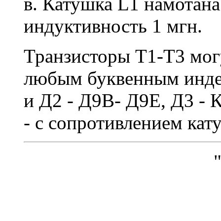
в. Катушка L1 намотана
индуктивность 1 мгн.
Транзисторы Т1-T3 мог
любым буквенным инде
и Д2 - Д9В- Д9Е, Д3 - 
- с сопротивлением кат