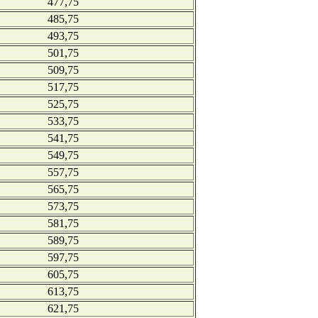
477,75
485,75
493,75
501,75
509,75
517,75
525,75
533,75
541,75
549,75
557,75
565,75
573,75
581,75
589,75
597,75
605,75
613,75
621,75