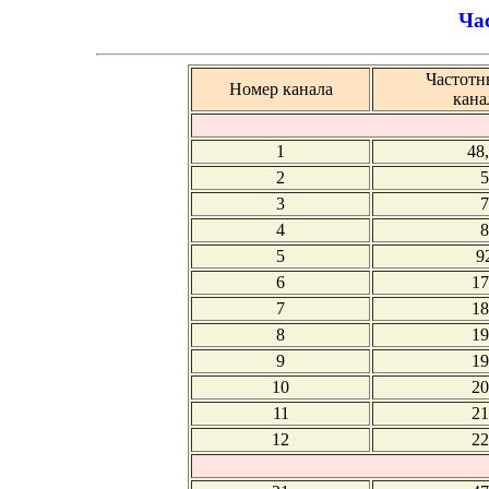
Ча
Частотн
Номер канала
кана
1
48,
2
5
3
7
4
8
5
9
6
17
7
18
8
19
9
19
10
20
11
21
12
22