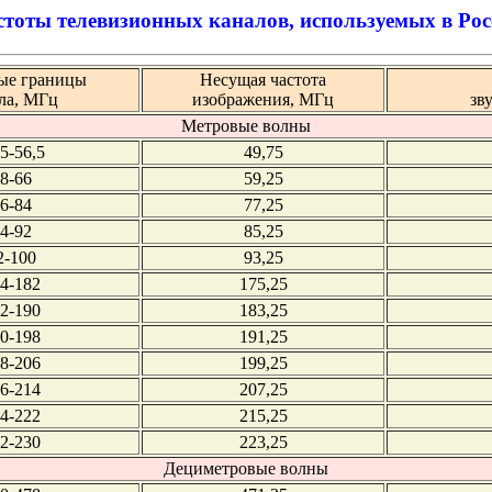
стоты телевизионных каналов, используемых в Рос
ые границы
Несущая частота
ла, МГц
изображения, МГц
зв
Метровые волны
5-56,5
49,75
8-66
59,25
6-84
77,25
4-92
85,25
2-100
93,25
4-182
175,25
2-190
183,25
0-198
191,25
8-206
199,25
6-214
207,25
4-222
215,25
2-230
223,25
Дециметровые волны