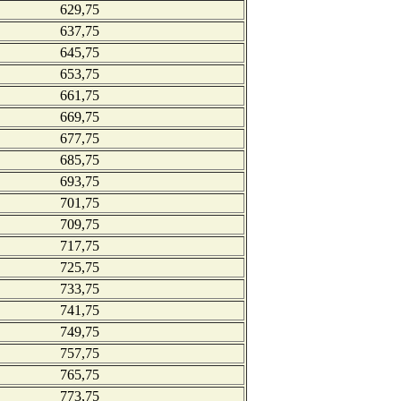
629,75
637,75
645,75
653,75
661,75
669,75
677,75
685,75
693,75
701,75
709,75
717,75
725,75
733,75
741,75
749,75
757,75
765,75
773,75