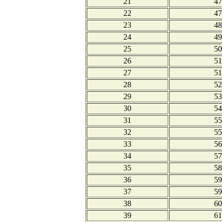
21
47
22
47
23
48
24
49
25
50
26
51
27
51
28
52
29
53
30
54
31
55
32
55
33
56
34
57
35
58
36
59
37
59
38
60
39
61