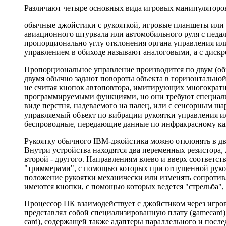
Различают четыре основных вида игровых манипуляторо
обычные джойстики с рукояткой, игровые планшеты или 
авиационного штурвала или автомобильного руля с педа
пропорционально углу отклонения органа управления или
управлением в обиходе называют аналоговыми, а с диск
Пропорциональное управление производится по двум (обы
двумя обычно задают повороты объекта в горизонтальной
не считая кнопок автоповтора, имитирующих многократн
программируемыми функциями, но они требуют специализ
виде перстня, надеваемого на палец, или с сенсорным ша
управляемый объект по вибрации рукоятки управления и
беспроводные, передающие данные по инфракрасному ка
Рукоятку обычного IBM-джойстика можно отклонять в дв
Внутри устройства находятся два переменных резистора, 
второй - другого. Направлениям влево и вверх соответст
"триммерами", с помощью которых при отпущенной рукоя
положение рукоятки механически или изменять сопротивл
имеются кнопки, с помощью которых ведется "стрельба", 
Процессор ПК взаимодействует с джойстиком через игро
представлял собой специализированную плату (gamecard)
card), содержащей также адаптеры параллельного и посл