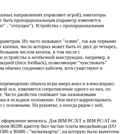
разных направлениях управляют игрой), имитаторы
т быть пропорциональным (параметр изменяется
ат" - "отпущен"). Устройства с пропорциональным
раметрам. Их часто называют "осями", так как первыми
 кнопки, число которых может быть от двух до четырех,
большим числом кнопок, в том числе с
 устройства и необычной конструкции, например, в
кцией (force feedback), позволяющие "чувствовать"
ы обычно соединяют кабелем, хотя существуют и
перемещению объекта игры вверх-вниз и влево-вправо.
вой оси, изменяется сопротивление одного из них, по
ние. Часто джойстик снабжают так называемыми
ки в исходное положение. Они могут корректировать
с основными. На рукоятке, а иногда рядом с ней,
е оформление менялось. Для IBM PC/XT и IBM PC/AT он
ором 80286 адаптер был частью платы ввода/вывода (I/O
0386 и 80486 - "мультикарты", на которую были вынесены