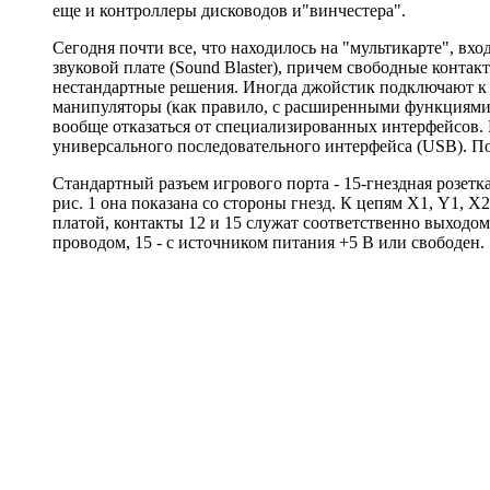
еще и контроллеры дисководов и"винчестера".
Сегодня почти все, что находилось на "мультикарте", вх
звуковой плате (Sound Blaster), причем свободные конт
нестандартные решения. Иногда джойстик подключают к 
манипуляторы (как правило, с расширенными функциями)
вообще отказаться от специализированных интерфейсов. 
универсального последовательного интерфейса (USB). П
Стандартный разъем игрового порта - 15-гнездная розетк
рис. 1 она показана со стороны гнезд. К цепям Х1, Y1, Х
платой, контакты 12 и 15 служат соответственно выходом
проводом, 15 - с источником питания +5 В или свободен.