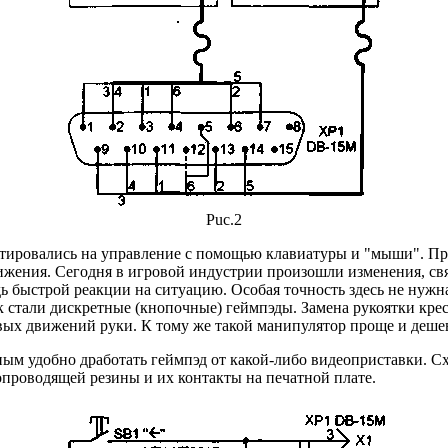
Puc.2
тировались на управление с помощью клавиатуры и "мыши". П
движения. Сегодня в игровой индустрии произошли изменения, с
ь быстрой реакции на ситуацию. Особая точность здесь не нужн
стали дискретные (кнопочные) геймпэды. Замена рукоятки крес
ых движений руки. К тому же такой манипулятор проще и дешев
м удобно дработать геймпэд от какой-либо видеоприставки. Сх
копроводящей резины и их контакты на печатной плате.