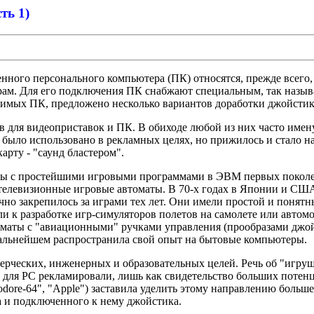
ь 1)
нного персонального компьютера (ПК) относятся, прежде всего
ам. Для его подключения ПК снабжают специальным, так назыв
тимых ПК, предложено несколько вариантов доработки джойстико
 для видеоприставок и ПК. В обиходе любой из них часто имен
, было использовано в рекламных целях, но прижилось и стало
арту - "саунд бластером".
оты с простейшими игровыми программами в ЭВМ первых поколен
левизионные игровые автоматы. В 70-х годах в Японии и США и
чно закрепилось за играми тех лет. Они имели простой и понятн
и к разработке игр-симуляторов полетов на самолете или авто
оматы с "авиационными" ручками управления (прообразами джой
 дальнейшем распространила свой опыт на бытовые компьютеры.
ерческих, инженерных и образовательных целей. Речь об "игр
и для PC рекламировали, лишь как свидетельство больших поте
re-64", "Apple") заставила уделить этому направлению больше
 и подключенного к нему джойстика.