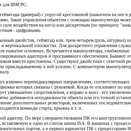
в для IBM PC:
геймпэды (gamepad) с упругой крестовиной (нажатием на нее в 
лями. Закон управления объектом с помощью манипулятора може
 силе воздействия на него) или дискретным (по принципу "наж
ретным - цифровыми.
чный джойстик, геймпэд) или. трем-четырем (руль, штурвал) па
 и вертикальной плоскостях. Для дискретного управления служат
ое нажатие основных. Встречаются манипуляторы, снабженные 
ированных адаптеров и программного обеспечения. Бывают эти
риком вместо крестовины. Существуют джойстики с ответной реа
ли прикладываемому к ней усилию. С компьютером манипулятор
налу.
ух взаимно перпендикулярных направлениях, соответствующих 
движки которых связаны с рукояткой. Когда ее отклоняют по пер
вует уменьшение сопротивления, а вправо и вниз - его увеличе
тке добиваются неподвижности объекта или его точной установ
ение дополнительных резисторов, включенных последовательно 
подаются команды старта, прыжка и т. п.
вой адаптер. По мере совершенствования ПК его конструктивно
, вставляемую в один из слотов шины ISA. В машинах с процесс
едовательных портов, а в первых вариантах ПК с процессорами 8