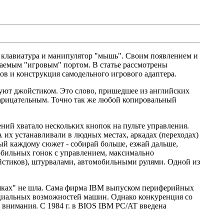
, клавиатура и манипулятор "мышь". Своим появлением и
аемым "игровым" портом. В статье рассмотрены
в и конструкция самодельного игрового адаптера.
уют джойстиком. Это слово, пришедшее из английских
 нарицательным. Точно так же любой копировальный
ий хватало нескольких кнопок на пульте управления.
х устанавливали в людных местах, аркадах (переходах)
ый каждому сюжет - собирай больше, езжай дальше,
мобильных гонок с управлением, максимально
стиков), штурвалами, автомобильными рулями. Одной из
ушках" не шла. Сама фирма IBM выпуском периферийных
нциальных возможностей машин. Однако конкуренция со
 внимания. С 1984 г. в BIOS IBM PC/AT введена