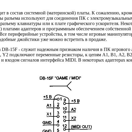
одит в состав системной (материнской) платы. К сожалению, кром
акты разъема используют для соединения ПК с электромузыкальн
разъему клавиатуры или к плате графического ускорителя. Не
 платами адаптеров и программным обеспечением собственной 
Все периферийные устройства, в том числе игровые манипулято
одобные джойстики уже можно встретить в продаже.
а DB-15F - служит надежным признаком наличия в ПК игрового ад
2, Y2 подключают переменные резисторы, к цепям А1, В1, А2, В2
 и входом сигналов интерфейса MIDI. В некоторых адаптерах кон