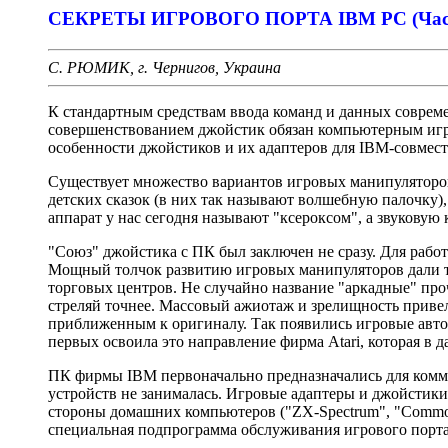
СЕКРЕТЫ ИГРОВОГО ПОРТА IBM PC (Част
С. РЮМИК, г. Чернигов, Украина
К стандартным средствам ввода команд и данных совреме
совершенствованием джойстик обязан компьютерным игр
особенности джойстиков и их адаптеров для IBM-совмес
Существует множество вариантов игровых манипуляторов
детских сказок (в них так называют волшебную палочку)
аппарат у нас сегодня называют "ксероксом", а звуковую к
"Союз" джойстика с ПК был заключен не сразу. Для раб
Мощный толчок развитию игровых манипуляторов дали те
торговых центров. Не случайно название "аркадные" про
стреляй точнее. Массовый ажиотаж и зрелищность привел
приближенным к оригиналу. Так появились игровые авт
первых освоила это направление фирма Atari, которая в
ПК фирмы IBM первоначально предназначались для комм
устройств не занималась. Игровые адаптеры и джойстик
стороны домашних компьютеров ("ZX-Spectrum", "Commodo
специальная подпрограмма обслуживания игрового порта