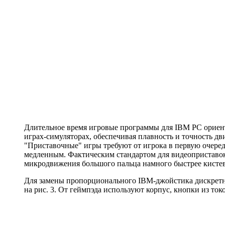
Длительное время игровые программы для IBM PC ориен
играх-симуляторах, обеспечивая плавность и точность 
"Приставочные" игры требуют от игрока в первую очеред
медленным. Фактическим стандартом для видеоприставок 
микродвижения большого пальца намного быстрее кистев
Для замены пропорционального IBM-джойстика дискретны
на рис. 3. От геймпэда используют корпус, кнопки из то