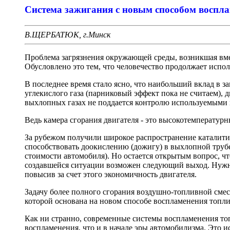
Система зажигания с новым способом воспл
В.ЩЕРБАТЮК, г.Минск
Проблема загрязнения окружающей среды, возникшая вмес
Обусловлено это тем, что человечество продолжает испол
В последнее время стало ясно, что наибольший вклад в 
углекислого газа (парниковый эффект пока не считаем),
выхлопных газах не поддается контролю используемыми в
Ведь камера сгорания двигателя - это высокотемпературны
За рубежом получили широкое распространение каталитич
способствовать доокислению (дожигу) в выхлопной трубе в
стоимости автомобиля). Но остается открытым вопрос, чт
создавшейся ситуации возможен следующий выход. Нужно 
повысив за счет этого экономичность двигателя.
Задачу более полного сгорания воздушно-топливной смес
которой основана на новом способе воспламенения топлива
Как ни странно, современные системы воспламенения то
воспламенения, что и в начале эры автомобилизма. Это 