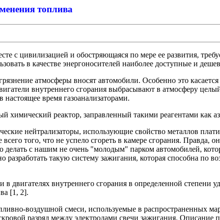
аменения топлива
те с цивилизацией и обостряющаяся по мере ее развития, требу
ьзовать в качестве энергоносителей наиболее доступные и дешев
загрязнение атмосферы вносят автомобили. Особенно это касаетс
 двигатели внутреннего сгорания выбрасывают в атмосферу целы
 настоящее время газоанализаторами.
й химический реактор, заправленный такими реагентами как азот
еские нейтрализаторы, использующие свойство металлов платино
сего того, что не успело сгореть в камере сгорания. Правда, о
о делать с нашим не очень "молодым" парком автомобилей, кото
разработать такую систему зажигания, которая способна по воз
и в двигателях внутреннего сгорания в определенной степени у
 [1, 2].
пливно-воздушной смеси, используемые в распространенных мар
искровой разряд между электродами свечи зажигания. Описание