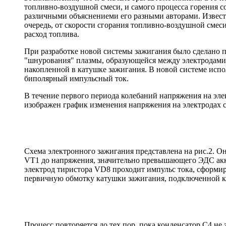
топливно-воздушной смеси, и самого процесса горения со
различными объяснениеми его разными авторами. Известн
очередь, от скорости сгорания топливно-воздушной смеси
расход топлива.
При разработке новой системы зажигания было сделано п
"шнурования" плазмы, образующейся между электродами св
накопленной в катушке зажигания. В новой системе исп
биполярный импульсный ток.
В течение первого периода колебаний напряжения на элек
изображен график изменения напряжения на электродах 
Схема электронного зажигания представлена на рис.2. О
VT1 до напряжения, значительно превышающего ЭДС акк
электрод тиристора VD8 проходит импульс тока, сформир
первичную обмотку катушки зажигания, подключенной к то
Процесс повторяется до тех пор, пока конденсатор С4 не