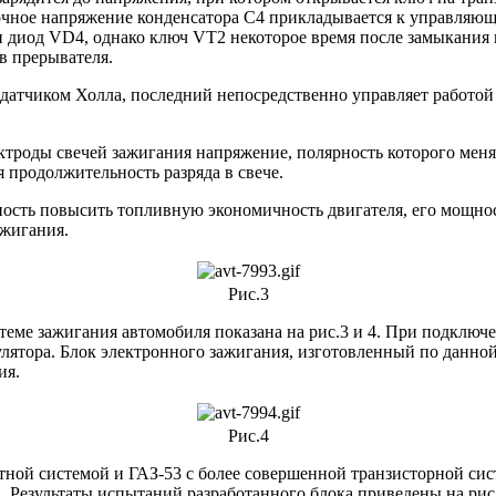
очное напряжение конденсатора С4 прикладывается к управляюще
 и диод VD4, однако ключ VT2 некоторое время после замыкания 
ов прерывателя.
 датчиком Холла, последний непосредственно управляет работой
ктроды свечей зажигания напряжение, полярность которого меня
 продолжительность разряда в свече.
ость повысить топливную экономичность двигателя, его мощно
ажигания.
Рис.3
теме зажигания автомобиля показана на рис.3 и 4. При подклю
мулятора. Блок электронного зажигания, изготовленный по данно
ия.
Рис.4
тной системой и ГАЗ-53 с более совершенной транзисторной с
 Результаты испытаний разработанного блока приведены на рис.