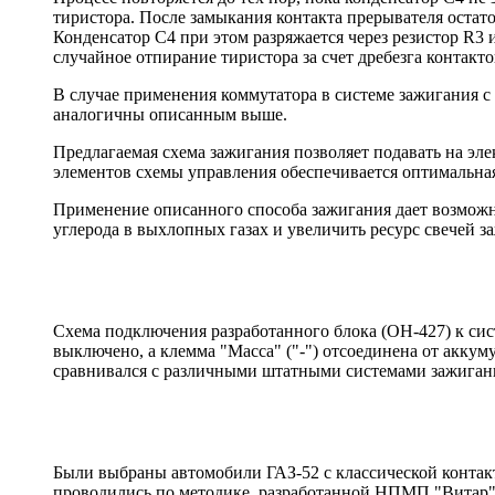
тиристора. После замыкания контакта прерывателя остат
Конденсатор С4 при этом разряжается через резистор R3
случайное отпирание тиристора за счет дребезга контакт
В случае применения коммутатора в системе зажигания с
аналогичны описанным выше.
Предлагаемая схема зажигания позволяет подавать на эле
элементов схемы управления обеспечивается оптимальная
Применение описанного способа зажигания дает возможн
углерода в выхлопных газах и увеличить ресурс свечей з
Схема подключения разработанного блока (ОН-427) к сис
выключено, а клемма "Масса" ("-") отсоединена от акку
сравнивался с различными штатными системами зажиган
Были выбраны автомобили ГАЗ-52 с классической контак
проводились по методике, разработанной НПМП "Витар".