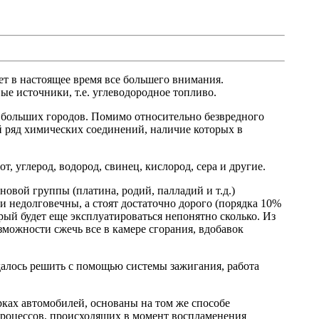
ет в настоящее время все большего внимания.
ые источники, т.е. углеводородное топливо.
я больших городов. Помимо относительно безвредного
й ряд химических соединений, наличие которых в
, углерод, водород, свинец, кислород, сера и другие.
вой группы (платина, родий, палладий и т.д.)
ни недолговечны, а стоят достаточно дорого (порядка 10%
рый будет еще эксплуатироваться непонятно сколько. Из
можности сжечь все в камере сгорания, вдобавок
далось решить с помощью системы зажигания, работа
ках автомобилей, основаны на том же способе
 процессов, происходящих в момент воспламенения