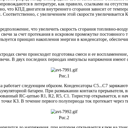
провождаются в литературе, как правило, ссылками на отсутств
о, что КПД двигателя внутреннего сгорания зависит от температ
. Соответственно, с увеличением этой скорости увеличивается 
редположение, что увеличить скорость сгорания топливно-возд
ечи за счет протекания в искровом промежутке постоянного ток
ользуется принцип накопления энергии в конденсаторе, обеспе
тродах свечи происходит подготовка смеси и ее воспламенение, 
свечи. В двух последних периодах импульсы напряжения имеют 
Рис.1
на работает следующим образом. Конденсаторы С5...С7 заряжают
умуляторной батареи. При размыкании контакта прерывателя, 
ованный RC-цепью R1, R2, R5, С1. Тиристор открывается, и нач
чке КЗ. В течение первого полупериода ток протекает через ти
Puc.2
 зарядится до напряжения, при котором открывается ключ на тра