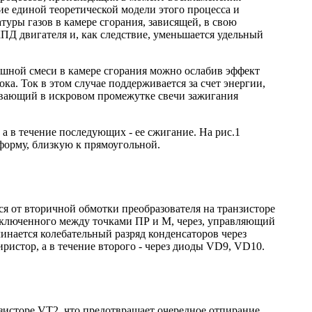
ие единой теоретической модели этого процесса и
уры газов в камере сгорания, зависящей, в свою
КПД двигателя и, как следствие, уменьшается удельный
ушной смеси в камере сгорания можно ослабив эффект
а. Ток в этом случае поддерживается за счет энергии,
чивающий в искровом промежутке свечи зажигания
а в течение последующих - ее сжигание. На рис.1
форму, близкую к прямоугольной.
ся от вторичной обмотки преобразователя на транзисторе
включенного между точками ПР и М, через, управляющий
инается колебательный разряд конденсаторов через
ристор, а в течение второго - через диоды VD9, VD10.
нзисторе VT2, что предотвращает очередное отпирание