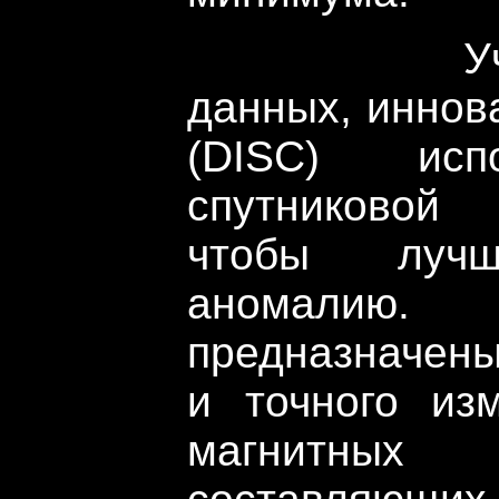
Ученые 
данных, иннов
(DISC) исп
спутниковой 
чтобы луч
аномалию.
предназначен
и точного из
магнитны