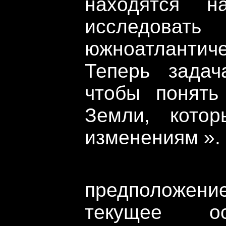
находятся н
исследов
южноатланти
Теперь задач
чтобы понять
Земли, кото
изменениям ».
Было в
предположен
текущее ос