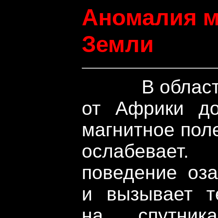
Аномалия м
Земли
В области,
от Африки д
магнитное пол
ослабевает
поведение оза
и вызывает т
на спутник