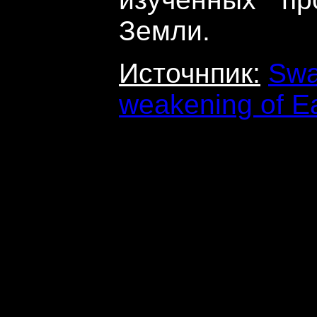
Земли.
Источнпик:
Swa
weakening of Ea