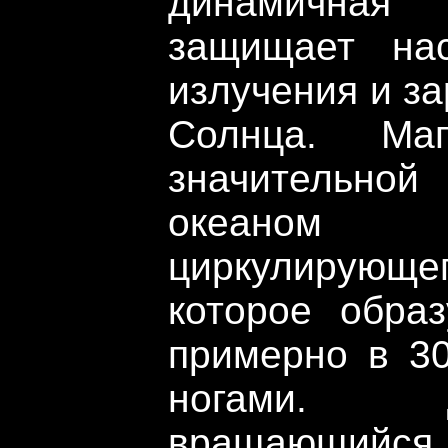
динамичная
защищает нас
излучения и з
Солнца. Ма
значительной 
океаном 
циркулирующег
которое обра
примерно в 3
ногами. 
вращающийс