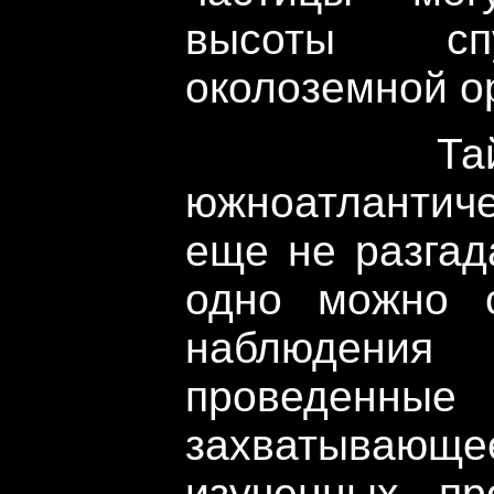
высоты спу
околоземной о
Тайна пр
южноатланти
еще не разгад
одно можно с
наблюдения 
проведенные 
захватывающе
изученных пр