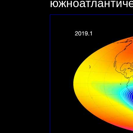
южноатлантиче