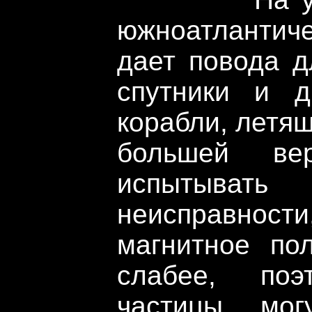
южноатлантич
дает повода д
спутники и д
корабли, летящ
большей вер
испытыват
неисправно
магнитное по
слабее, поэ
частицы мог