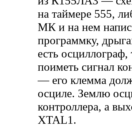
из К155ЛА3 — схем
на таймере 555, л
МК и на нем напис
программку, дрыг
есть осциллограф, 
поиметь сигнал ко
— его клемма дол
осциле. Землю осц
контроллера, а вых
XTAL1.