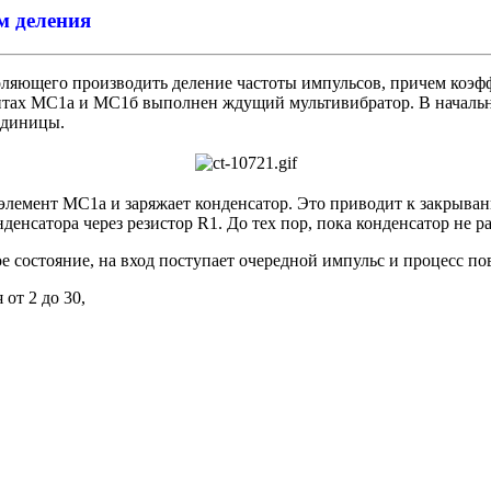
м деления
ляющего производить деление частоты импульсов, причем коэфф
нтах MC1a и МС1б выполнен ждущий мультивибратор. В начальн
единицы.
 элемент MC1a и заряжает конденсатор. Это приводит к закрыва
енсатора через резистор R1. До тех пор, пока конденсатор не р
е состояние, на вход поступает очередной импульс и процесс пов
от 2 до 30,