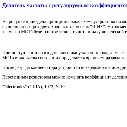
Делитель частоты с регулируемым коэффициенто
На рисунке приведена принципиальная схема устройства позво
выполнено на трех двухвходовых элементах "И-НЕ". На элеме
элемента МС1б будет соответствовать потенциалу логической 
При поступлении на вход первого импульса он проходит через
МС1в в закрытом состоянии определяется временем разряда конд
После разряда конденсатора устройство возвращается в исходно
Переменным резистором можно изменять коэффициент деления 
"'Electronics" (США), 1972, N 10