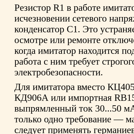
Резистор R1 в работе имитато
исчезновении сетевого напр
конденсатор С1. Это устраня
осмотре или ремонте отключе
когда имитатор находится п
работа с ним требует строго
электробезопасности.
Для имитатора вместо КЦ405
КД906А или импортная RB1
выпрямленный ток 30...50 мА
только одно требование — м
следует применять германие