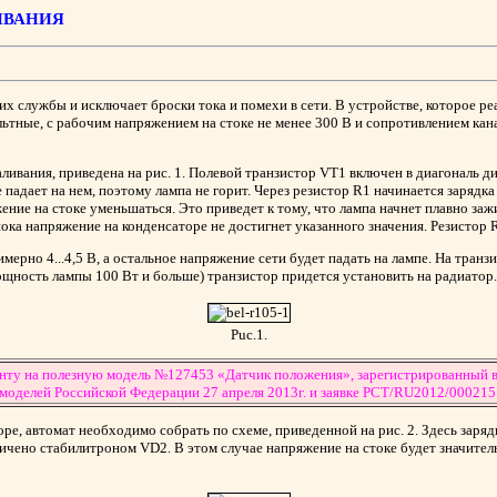
ИВАНИЯ
 их службы и исключает броски тока и помехи в сети. В устройстве, которое 
тные, с рабочим напряжением на стоке не менее 300 В и сопротивлением кан
аливания, приведена на рис. 1. Полевой транзистор VT1 включен в диагональ 
адает на нем, поэтому лампа не горит. Через резистор R1 начинается зарядка 
ение на стоке уменьшаться. Это приведет к тому, что лампа начнет плавно зажиг
пока напряжение на конденсаторе не достигнет указанного значения. Резистор
мерно 4...4,5 В, а остальное напряжение сети будет падать на лампе. На тран
ощность лампы 100 Вт и больше) транзистор придется установить на радиатор.
Puc.1.
енту на полезную модель №127453 «Датчик положения», зарегистрированный в
моделей Российской Федерации 27 апреля 2013г. и заявке PCT/RU2012/000215
е, автомат необходимо собрать по схеме, приведенной на рис. 2. Здесь заряд
ничено стабилитроном VD2. В этом случае напряжение на стоке будет значител