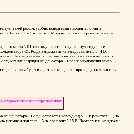
реализует такой режим, удобно использовать мощные полевые
ала не более 1 Ом (см. статью "Мощные полевые переключательные
диодного моста VD1, поэтому на него поступает пульсирующее
конденсатора С1. Когда напряжение на нем достигнет 3,5...4 В,
аться. Но следует учесть, что лампа начнет зажигаться не сразу, а
 R2 служит для разрядки конденсатора С1 после выключения лампы.
зисторе при этом будет выделяться мощность, пропорциональная току,
 Государственном реестре полезных
.
ка конденсатора С1 осуществляется через диод VD1 и резистор R1, но
ьно меньше и при токе 1 А не превысит 0,85 В. Поэтому при мощности