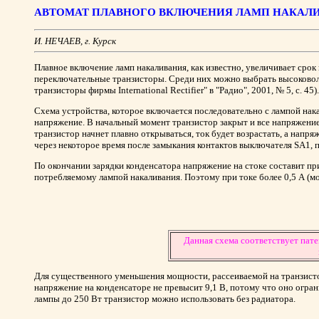
АВТОМАТ ПЛАВНОГО ВКЛЮЧЕНИЯ ЛАМП НАКАЛ
И. НЕЧАЕВ, г. Курск
Плавное включение ламп накаливания, как известно, увеличивает срок
переключательные транзисторы. Среди них можно выбрать высоковоль
транзисторы фирмы International Rectifier" в "Радио", 2001, № 5, с. 45).
Схема устройства, которое включается последовательно с лампой нак
напряжение. В начальный момент транзистор закрыт и все напряжение п
транзистор начнет плавно открываться, ток будет возрастать, а напряж
через некоторое время после замыкания контактов выключателя SA1, 
По окончании зарядки конденсатора напряжение на стоке составит при
потребляемому лампой накаливания. Поэтому при токе более 0,5 А (м
Данная схема соответствует пат
Для существенного уменьшения мощности, рассеиваемой на транзистор
напряжение на конденсаторе не превысит 9,1 В, потому что оно огра
лампы до 250 Вт транзистор можно использовать без радиатора.