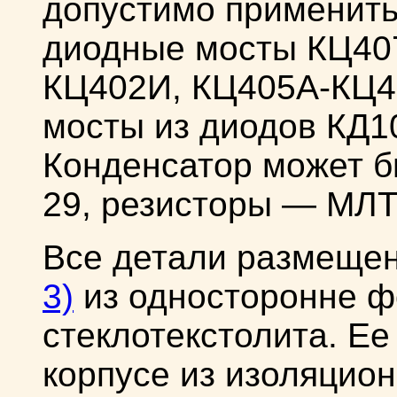
допустимо применить
диодные мосты КЦ407
КЦ402И, КЦ405А-КЦ40
мосты из диодов КД1
Конденсатор может бы
29, резисторы — МЛТ,
Все детали размеще
3)
из односторонне ф
стеклотекстолита. Ее
корпусе из изоляцион