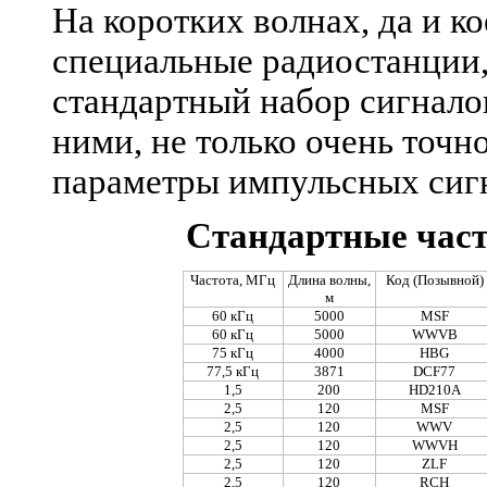
На коротких волнах, да и ко
специальные радиостанции,
стандартный набор сигнало
ними, не только очень точно
параметры импульсных си
Стандартные част
Частота, МГц
Длина волны,
Код (Позывной)
м
60 кГц
5000
MSF
60 кГц
5000
WWVB
75 кГц
4000
HBG
77,5 кГц
3871
DCF77
1,5
200
HD210A
2,5
120
MSF
2,5
120
WWV
2,5
120
WWVH
2,5
120
ZLF
2,5
120
RCH