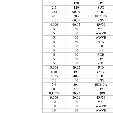
2,5
120
JJY
2,5
120
ZUO
3,33
90,09
CHU
3,81
78,7
HD210A
4,5
66,67
VNG
4,996
60,05
RWM
5
60
MSF
5
60
WWVB
5
60
WWVH
5
60
ATA
5
60
LOL
5
60
IBF
5
60
RCH
5
60
JJY
5
60
ZUO
5,004
59,95
RID
6,10
49,2
YVTO
7,335
40,9
CHU
7,5
40
VNG
7,6
39,4
HD210A
8
37,5
JJY
8,1675
36,73
LQB9
9,996
30,01
RWM
10
30
MSF
10
30
WWVB
10
30
WWVH