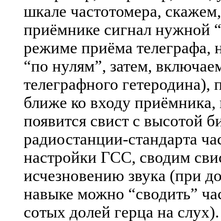
шкале частотомера, скажем,
приёмнике сигнал нужной “
режиме приёма телеграфа, 
“по нулям”, затем, включа
телеграфного гетеродина),
ближе ко входу приёмника,
появится свист с высотой 
радиостанции-стандарта ча
настройки ГСС, сводим сви
исчезновению звука (при д
навыке можно “сводить” ча
сотых долей герца на слух)