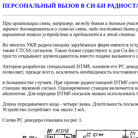
ПЕРСОНАЛЬНЫЙ ВЫЗОВ В СИ-БИ РАДИОС
При организации связи, например, между домом и дачным участ
заранее договариваться о сеансах связи, либо постоянно быт
вариантов такого устройства и предлагается в этой статье.
Во многих УКВ радиостанциях зарубежных фирм имеются устро
также CTCSS сигналов. Такие блоки существуют и для Си-Би ст
просто открывают шумоподавитель вместо подачи вызывного с
Автором разработан специальный DTMF, назовем его PC декодер
позволяет, прежде всего, исключить необходимость постоянног
в большинстве случаев. При приеме радиостанцией DTMF-сигн
станции звуковой сигнал. Одновременно станция включается на
абонентом. Для передачи DTMF-посылок можно использовать 
Длина передаваемого кода - четыре знака. Длительность посылки
Устройство потребляет ток около 3 мА.
Схема PC декодера показана на рис 1.