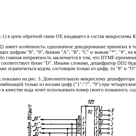
.1) в цепи обратной связи ОУ, входящего в состав микросхемы 
 имеет особенность: однозначное декодирование принятых в тел
щих цифрам "8", "9", буквам "А", "В", "С" и знакам "*", "#", 
). Но главная неприятность заключается в том, что DTMF-прием
0 соответствует букве "D". Иными словами, дешифратор DD2 будет
 даже ограничиться кодом, состоящим только из цифр, то "8" и "
 показано на рис. 3. Дополнительную микросхему дешифратора 
мбинаций только из восьми цифр ("1"-"7", "9") при четырехзначно
 в качестве кода хочет использовать номер своего позывного, с