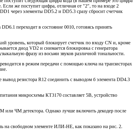
с) не поступит следующая цифра кода (в нашем примере это цифра
 Если же поступит цифра, отличная от "2", то на входе 2
 DD1 через элементы DD5.2 и DD5.3 сразу сбросит счетчик
 DD6.1 переходит в состояние 0010, готовясь принять
окий уровень, который блокирует счетчик по входу CN и, кроме
рывается диод VD2 и снимается блокировка с генератора
узыкальную фразу из восьми звуков различной тональности.
реводится в режим передачи с помощью ключа на транзисторах
ние.
 вывод резистора R12 соединить с выводом б элемента DD4.3
питания микросхемы КТ3170 составляет 5В, устройство
AM или ЧМ детектора. Однако лучше включить декодер после
ль на свободном элементе ИЛИ-НЕ, как показано на рис. 2.