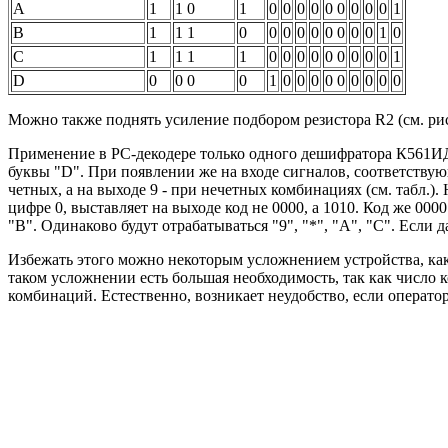
А
1
1 0
1
0
0
0
0
0 0
0
0
0
1
В
1
1 1
0
0
0
0
0
0 0
0
0
1
0
С
1
1 1
1
0
0
0
0
0 0
0
0
0
1
D
0
0 0
0
1
0
0
0
0 0
0
0
0
0
Можно также поднять усиление подбором резистора R2 (см. рис
Применение в PC-декодере только одного дешифратора К561ИД1
буквы "D". При появлении же на входе сигналов, соответствую
четных, а на выходе 9 - при нечетных комбинациях (см. табл.
цифре 0, выставляет на выходе код не 0000, а 1010. Код же 000
"В". Одинаково будут отрабатываться "9", "*", "А", "С". Если
Избежать этого можно некоторым усложнением устройства, как
таком усложнении есть большая необходимость, так как число ко
комбинаций. Естественно, возникает неудобство, если оператор