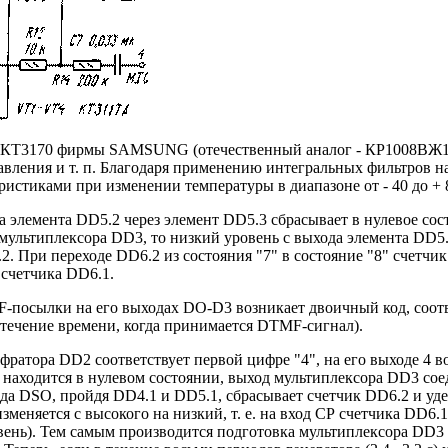
 КТ3170 фирмы SAMSUNG (отечественный аналог - КР1008ВЖ18)
авления и т. п. Благодаря применению интегральных фильтров 
истиками при изменении температуры в диапазоне от - 40 до + 
 элемента DD5.2 через элемент DD5.3 сбрасывает в нулевое сос
 мультиплексора DD3, то низкий уровень с выхода элемента DD5
. При переходе DD6.2 из состояния "7" в состояние "8" счетчи
счетчика DD6.1.
-посылки на его выходах DO-D3 возникает двоичный код, соот
течение времени, когда принимается DTMF-сигнал).
ифратора DD2 соответствует первой цифре "4", на его выходе 4 
 находится в нулевом состоянии, выход мультиплексора DD3 сое
ода DSO, пройдя DD4.1 и DD5.1, сбрасывает счетчик DD6.2 и уд
меняется с высокого на низкий, т. е. на вход СР счетчика DD6.1
овень). Тем самым производится подготовка мультиплексора DD3