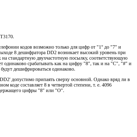
КТ3170.
ефонии кодов возможно только для цифр от "1° до "7" и
на выходе 8 дешифратора DD2 возникает высокий уровень при
ник на стандартную двухчастотную посылку, соответствующую
 одинаково срабатывать как на цифру "8", так и на "С", "#" и
О" будут дешифрироваться одинаково.
DD2' допустимо припаять сверху основной. Однако вряд ли в
м коде составляет 8 в четвертой степени, т. е. 4096
одержащего цифры "8" или "О".