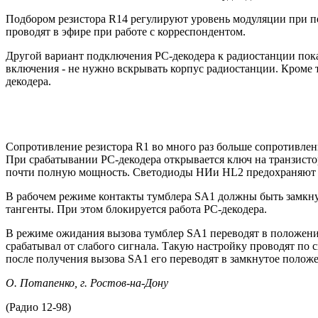
Подбором резистора R14 регулируют уровень модуляции при пе
проводят в эфире при работе с корреспондентом.
Другой вариант подключения PC-декодера к радиостанции пока
включения - не нужно вскрывать корпус радиостанции. Кроме 
декодера.
Сопротивление резистора R1 во много раз больше сопротивлен
При срабатывании PC-декодера открывается ключ на транзисто
почти полную мощность. Светодиоды НИи HL2 предохраняют 
В рабочем режиме контакты тумблера SA1 должны быть замкну
тангенты. При этом блокируется работа PC-декодера.
В режиме ожидания вызова тумблер SA1 переводят в положение,
срабатывал от слабого сигнала. Такую настройку проводят п
после получения вызова SA1 его переводят в замкнутое положе
О. Потапенко, г. Ростов-на-Дону
(Радио 12-98)