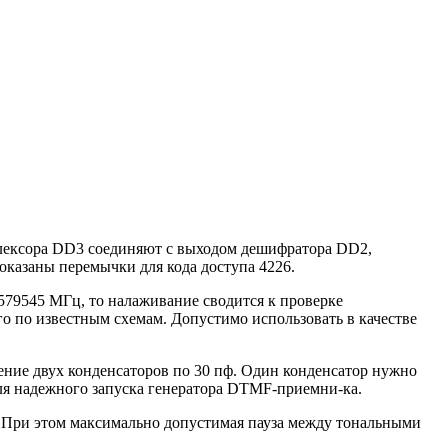
плексора DD3 соединяют с выходом дешифратора DD2,
показаны перемычки для кода доступа 4226.
79545 МГц, то налаживание сводится к проверке
о по известным схемам. Допустимо использовать в качестве
ние двух конденсаторов по 30 пф. Один конденсатор нужно
я надежного запуска генератора DTMF-приемни-ка.
с. При этом максимально допустимая пауза между тональными