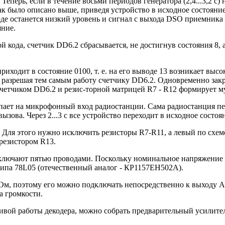
 Теперь, если в течение восьми периодов генератора (2,4...3,2 
ак было описано выше, приведя устройство в исходное состояние.
ходе останется низкий уровень и сигнал с выхода DSO приемника
яние.
кода, счетчик DD6.2 сбрасывается, не достигнув состояния 8, a
иходит в состояние 0100, т. е. на его выводе 13 возникает выс
, разрешая тем самым работу счетчику DD6.2. Одновременно зак
счетчиком DD6.2 и резис-торной матрицей R7 - R12 формирует м
пает на микрофонный вход радиостанции. Сама радиостанция пе
ова. Через 2...3 с все устройство переходит в исходное состоя
ля этого нужно исключить резисторы R7-R11, а левый по схеме
резистором R13.
ключают пятью проводами. Поскольку номинальное напряжение 
ипа 78L05 (отечественный аналог - КР1157ЕН502А).
кОм, поэтому его можно подключать непосредственно к выходу 
а громкости.
йчивой работы декодера, можно собрать предварительный усилите