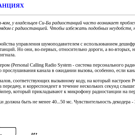
ТАНЦИЯХ
-ком, у владельцев Си-Би радиостанций часто возникает пробле
ь рядом с радиостанцией. Чтобы избежать подобных неудобств, 
йства управления шумоподавителем с использованием дешифрат
анций. Но они, во-первых, относительно дороги, а во-вторых, н
игнала.
ом (Personal Calling Radio System - система персонального рад
о прослушивания канала в ожидании вызова, особенно, если кан
алов, соответствующих вызывному коду, на который настроен P
 передачу, и корреспондент в течение нескольких секунд слышит
бипер, который прикладывают к микрофону радиостанции на пе
 должна быть не менее 40...50 мс. Чувствительность декодера - 