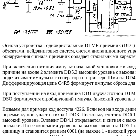
Основа устройства - однокристальный DTMF-приемник (DD1)
объектами, пейджинговых систем, систем дистанционного упр
обнаружения сигнала приемник обладает стабильными характер
При включении питания импульс начальной установки с выхода
причине на входе 2 элемента DD5.3 высокий уровень с выхода
подсчитывает импульсы с генератора на триггере Шмитта DD4.2
Дифференцирующая цепь C4R5 формирует импульс сброса для 
При поступлении на вход приемника DD1 двухчастотной DTMF
DSO формируется стробирующий импульс (высокий уровень в 
Возьмем для примера код доступа 4226. Если код на входе деш
перемычку поступает на вход 1 DD3. Поскольку счетчик DD6.1
высокий уровень. Элемент DD4.1 открывается, и сигнал с вых
посылки. По ее окончании уровень на выходе элемента DD5.1 из
единицу и становится равным 0001 (на выходе 1 - высокий ур