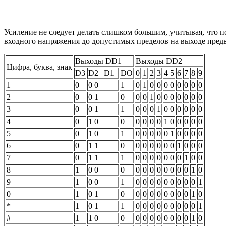
Усиление не следует делать слишком большим, учитывая, что
входного напряжения до допустимых пределов на выходе пред
Выходы DD1
Выходы DD2
Цифра, буква, знак
D3
D2 ¦ D1 ¦
DO
0
1
2
3
4 5
6
7
8
9
1
0
0 0
1
0
1
0
0
0 0
0
0
0
0
2
0
0 1
0
0
0
1
0
0 0
0
0
0
0
3
0
0 1
1
0
0
0
1
0 0
0
0
0
0
4
0
1 0
0
0
0
0
0
1 0
0
0
0
0
5
0
1 0
1
0
0
0
0
0 1
0
0
0
0
6
0
1 1
0
0
0
0
0
0 0
1
0
0
0
7
0
1 1
1
0
0
0
0
0 0
0
1
0
0
8
1
0 0
0
0
0
0
0
0 0
0
0
1
0
9
1
0 0
1
0
0
0
0
0 0
0
0
0
1
0
1
0 1
0
0
0
0
0
0 0
0
0
1
0
*
1
0 1
1
0
0
0
0
0 0
0
0
0
1
#
1
1 0
0
0
0
0
0
0 0
0
0
1
0