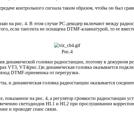
редаче контрольного сигнала таким образом, чтобы он был сра
зан на рис. 4. В этом случае PC-декодер включают между радио
того, если тангента не оснащена DTMF-клавиатурой, то ее вмес
Рис.4
ия динамической головки радиостанции, поэтому в дежурном ре
рах VT3, VT4(рис.1)и динамическая головка оказывается подклю
вход DTMF-приемника от перегрузки.
ты, и динамическая головка радиостанции оказывается соедине
 показанное на рис. 4, а регулятор громкости радиостанции ус
о свечению светодиодов HL1 и HL2 при прослушивании корреспо
ние и проводят сеанс связи.