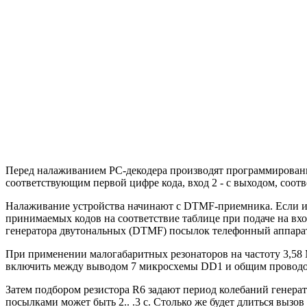
Перед налаживанием PC-декодера производят программировани
соответствующим первой цифре кода, вход 2 - с выходом, соотв
Налаживание устройства начинают с DTMF-приемника. Если ис
принимаемых кодов на соответствие таблице при подаче на вхо
генератора двутональных (DTMF) посылок телефонный аппар
При применении малогабаритных резонаторов на частоту 3,58
включить между выводом 7 микросхемы DD1 и общим проводом,
Затем подбором резистора R6 задают период колебаний генерат
посылками может быть 2.. .3 с. Столько же будет длиться вызов