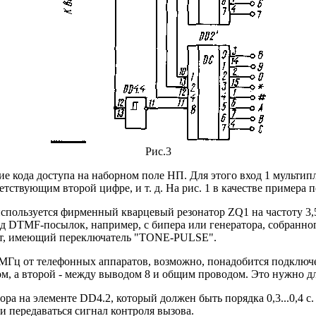
Рис.3
е кода доступа на наборном поле НП. Для этого вход 1 мульти
етствующим второй цифре, и т. д. На рис. 1 в качестве примера 
пользуется фирменный кварцевый резонатор ZQ1 на частоту 3,5
д DTMF-посылок, например, с бипера или генератора, собранног
ат, имеющий переключатель "TONE-PULSE".
 МГц от телефонных аппаратов, возможно, понадобится подключе
 а второй - между выводом 8 и общим проводом. Это нужно дл
ора на элементе DD4.2, который должен быть порядка 0,3...0,4 
 и передаваться сигнал контроля вызова.