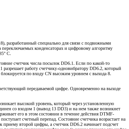
, разработанный специально для связи с подвижными
на переключаемых конденсаторах и цифровому алгоритму
85° С.
тояние счетчик числа посылок DD6.1. Если по какой-то
.1 разрешает работу счетчику-одновибратору DD6.2, который
к блокируется по входу CN высоким уровнем с выхода 8.
ветствующий передаваемой цифре. Одновременно на выходе
возникает высокий уровень, который через установленную
динен со входом 1 (вывод 13 DD3) и на нем также возникнет
ерживает его в этом состоянии в течение действия DTMF-
 поступает счетный перепад. Состояние счетчика возрастает на
 к приему второй цифры, а счетчик DD6.2 начинает подсчет