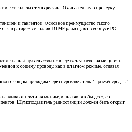
вним с сигналом от микрофона. Окончательную проверку
станцией и тангентой. Основное преимущество такого
те с генератором сигналов DTMF размещают в корпусе PC-
жиме на ней практически не выделяется звуковая мощность.
ченной к общему проводу, как в штатном режиме, отдавая
нной с общим проводом через переключатель "Прием/передача"
танавливают почти на минимум, но так, чтобы декодер
ндентов. Шумоподавитель радиостанции должен быть открыт,