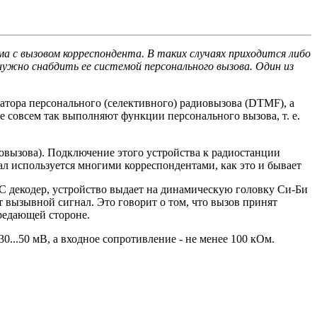
ма с вызовом корреспондента. В таких случаях приходится либо
нужно снабдить ее системой персонального вызова. Один из
ора персонального (селективного) радиовызова (DTMF), а
е совсем так выполняют функции персонального вызова, т. е.
иовызова). Подключение этого устройства к радиостанции
ал используется многими корреспондентами, как это и бывает
C декодер, устройство выдает на динамическую головку Си-Би
 вызывной сигнал. Это говорит о том, что вызов принят
редающей стороне.
30...50 мВ, а входное сопротивление - не менее 100 кОм.