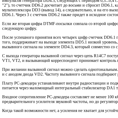
импульсов генератора DD4.3, следующих с периодом 0,3...0,4 с.
"2"), то счетчик DD6.2 досчитает до восьми и сбросит DD6.1, к
мультиплексора DD3 (вывод 14), а следовательно, и на его вы
DD6.1. Через 3 с счетчик DD6.2 также придет в исходное состо
Если же вторая цифра DTMF-посылки совпала со второй цифрой 
следующую цифру.
После успешного принятия всех четырех цифр счетчик DD6.1 пр
того, поддерживает на выходе элемента DD5.1 низкий уровень
вызывного сигнала на элементе DD4.3, который совместно со 
С выхода генератора вызывной сигнал через цепь R14C7 посту
VT1, VT2, и вызывающий корреспондент принимает контроль выз
При желании вызывной сигнал можно сделать однотональным. Д
и с анодом диода VD2. Частоту вызывного сигнала подбирают 
Плату PC-декодера устанавливают внутри радиостанции и под
питается через маломощный интегральный стабилизатор DA1 т
Входное сопротивление PC-декодера составляет не менее 100 
предварительного усилителя звуковой частоты, но до регулятор
Когда такой возможности нет, а усиления не хватает для усто