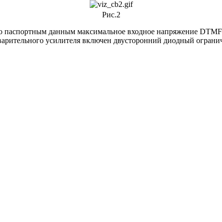
Рис.2
 по паспортным данным максимальное входное напряжение DTMF-с
варительного усилителя включен двусторонний диодный огранич