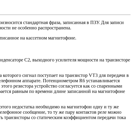
износится стандартная фраза, записанная в ПЗУ. Для записи
мости не особенно распространена.
аписанное на кассетном магнитофоне.
онденсаторе С2, выходного усилителя мощности на транзисторе
 которого сигнал поступает на транзистор VT3 для передачи в
елефонном аппарате. Потенциометром R6 устанавливается
этого резистора устройство согласуется как со спаренными
рается равным по времени длине записанной на магнитофоне
 этого недостатка необходимо на магнитофон одну и ту же
 телефонное сообщение, то ту же пару контактов реле можно
ть транзисторы со статическим коэффициентом передачи тока