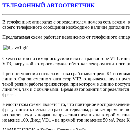
ТЕЛЕФОННЫЙ АВТООТВЕТЧИК
В телефонных аппаратах с определителем номера есть режим, в
своего телефонного сообщения необходимо наличие дополнител
Предлагаемая схема работает независимо от телефонного аппа
Схема состоит из входного усилителя на транзисторе VT1, инв
VT3, нагрузкой которого служит обмотка электромагнитного р
При поступлении сигнала вызова срабатывает реле К1 и своими
линию. Одновременно транзистор VT3, открываясь, шунтирует
такой режим работы транзистора, при котором в линию поступ
линиями, так и с обычными. Время автоподнятия определяется
фразы.
Недостатком схемы является то, что повторное воспроизведени
фразу записать несколько раз с интервалом, равным времени ав
использовать для подачи напряжения питания на второй магни
не менее 100. Диод VD1 - на прямой ток не менее 50 мА Реле К
Н.МАРТЫНЮК, г Кобрин, Брестской обл.