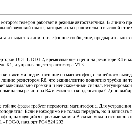
 котором телефон работает в режиме автоответчика. В линию про
ьной звуковой платы, которая из-за сравнительно высокой стои
рата и выдает в линию телефонное сообщение, предварительно з
ерторов DD1 1, DD1 2, времязадающей цепи на резисторе R4 и к
еле К1, и управляющего транзистора VT3.
 контактами подает питание на магнитофон, с линейного выхода
 линию резистором R8, что эквивалентно поднятию трубки на т
ает максимально громкий и неискаженный сигнал. Регулировкой 
 номиналом резистора R4 и емкостью конденсатора С2,оно выби
е той же фразы требует перемотки магнитофона. Для устранения
топоднятия. Если необходимо не только передать, но и записать
тофон, находящийся в режиме записи В схеме можно использова
1 - РЭС-9, паспорт РС4 524 202