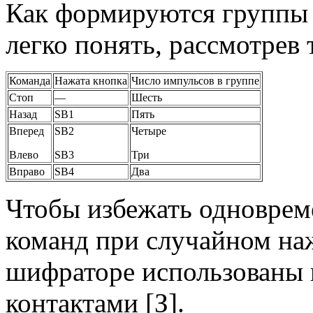
Как формируются группы 
легко понять, рассмотрев 
Команда
Нажата кнопка
Число импульсов в группе
Стоп
—
Шесть
Назад
SB1
Пять
Вперед
SB2
Четыре
Влево
SB3
Три
Вправо
SB4
Два
Чтобы избежать одноврем
команд при случайном наж
шифраторе использованы
контактами [З].