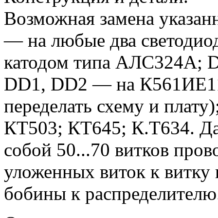
Возможная замена указан
— на любые два светодио
катодом типа АЛС324А; 
DD1, DD2 — на К561ИЕ11
переделать схему и плату
КТ503; КТ645; К.Т634. Да
собой 50...70 витков пров
уложенных виток к витку 
бобины к распределителю