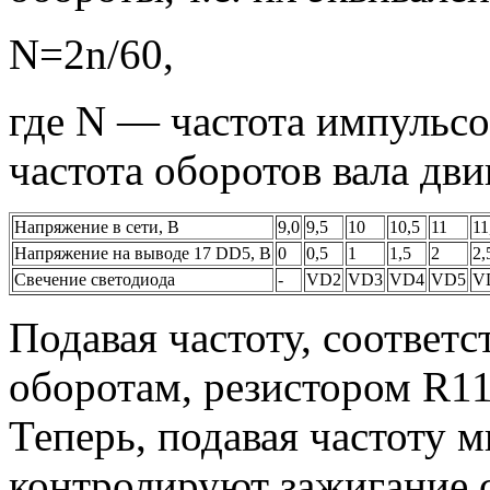
N=2n/60,
где N — частота импульсо
частота оборотов вала дви
Напряжение в сети, В
9,0
9,5
10
10,5
11
11
Напряжение на выводе 17 DD5, В
0
0,5
1
1,5
2
2,
Свечение светодиода
-
VD2
VD3
VD4
VD5
V
Подавая частоту, соотве
оборотам, резистором R1
Теперь, подавая частоту 
контролируют зажигание 