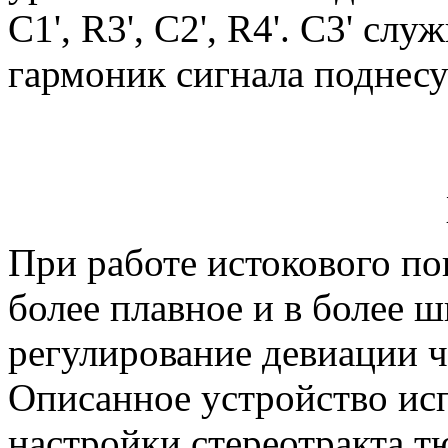
С1', R3', С2', R4'. С3' с
гармоник сигнала поднес
При работе истокового по
более плавное и в более 
регулирование девиации ч
Описанное устройство исп
настройки стереотракта т