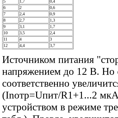
5
1,7
0,4
6
2
0,6
7
2,4
0,9
8
2,7
1,3
9
3,1
1,7
10
3,5
2,4
11
4
3
12
4,4
3,7
Источником питания "стор
напряжением до 12 В. Но
соответственно увеличитс
(Inoтp=Uпит/R1+1...2 мкА
устройством в режиме тре