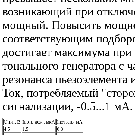
возникающий при отключ
мощный. Повысить мощно
соответствующим подборо
достигает максимума при
тонального генератора с 
резонанса пьезоэлемента 
Ток, потребляемый "стор
сигнализации, -0.5...1 мА.
Uпит, В
Iпотр.деж.. мкА
Inoтp.тp. мА
4,5
1,5
0,3