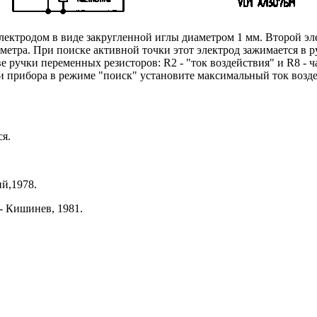
ектродом в виде закругленной иглы диаметром 1 мм. Второй эле
метра. При поиске активной точки этот электрод зажимается в 
 ручки переменных резисторов: R2 - "ток воздействия" и R8 - ч
и прибора в режиме "поиск" установите максимальный ток возде
ся.
ий,1978.
- Кишинев, 1981.