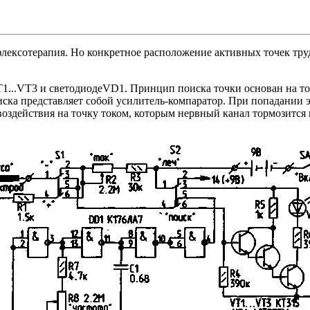
ексотерапия. Но конкретное расположение активных точек трудн
T1...VT3 и светодиодеVD1. Принцип поиска точки основан на то
иска представляет собой усилитель-компаратор. При попадании 
воздействия на точку током, которым нервный канал тормозится