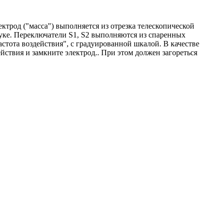
ктрод ("масса") выполняется из отрезка телескопической
руке. Переключатели S1, S2 выполняются из спаренных
астота воздействия", с градуированной шкалой. В качестве
йствия и замкните электрод.. При этом должен загореться