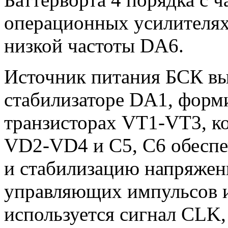
операционных усилителях
низкой частоты DA6.
Источник питания БСК вы
стабилизаторе DA1, форм
транзисторах VT1-VT3, к
VD2-VD4 и С5, С6 обеспе
и стабилизацию напряжени
управляющих импульсов и
используется сигнал CLK