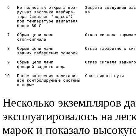
  6   Не полностью открыта воз-   Закрыта воздушная зас
      душная заслонка карбюра-    ка

      тора (включен "подсос")

      при температуре двигателя

      более 80 С

  7   Обрыв цепи ламп             Отказ сигнала торможе
      стоп-сигнала

  8   Обрыв цепи ламп             Отказ габаритного сиг
      задних габаритных фонарей

  9   Обрыв цепи ламп             Отказ сигнала заднего
      фонарей заднего хода

 10   После включения зажигания   Счастливого пути     
      все контролируемые системы

      в норме

Несколько экземпляров да
эксплуатировалось на ле
марок и показало высоку