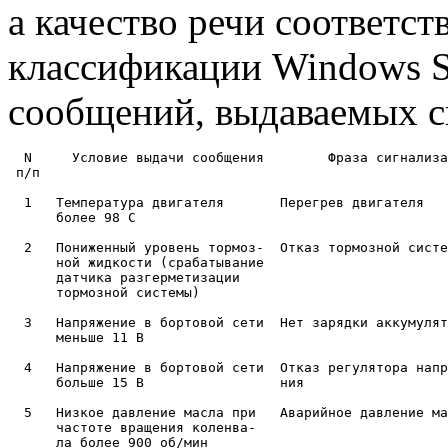
а качество речи соответс
классификации Windows S
сообщений, выдаваемых си
  N	Условие выдачи сообщения	Фраза сигнализации	Кол-во

 п/п								сообщений

  1   Температура двигателя       Перегрев двигателя   
      более 98 С

  2   Пониженный уровень тормоз-  Отказ тормозной систе
      ной жидкости (срабатывание

      датчика разгерметизации

      тормозной системы)

  3   Напряжение в бортовой сети  Нет зарядки аккумулят
      меньше 11 В

  4   Напряжение в бортовой сети  Отказ регулятора напр
      больше 15 В                 ния

  5   Низкое давление масла при   Аварийное давление ма
      частоте вращения коленва-

      ла более 900 об/мин
