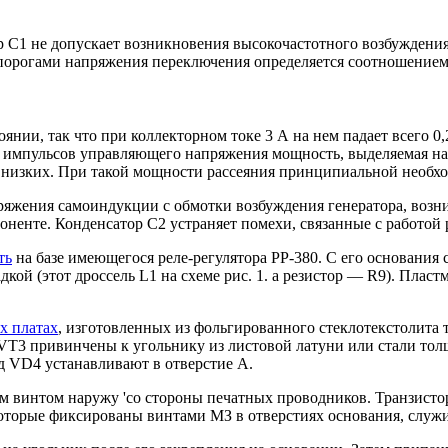
 С1 не допускает возникновения высокочастотного возбуждения 
у порогами напряжения переключения определяется соотношением
нии, так что при коллекторном токе 3 А на нем падает всего 0
импульсов управляющего напряжения мощность, выделяемая на т
и низких. При такой мощности рассеяния принципиальной необхо
ряжения самоиндукции с обмотки возбуждения генератора, возн
ненте. Конденсатор С2 устраняет помехи, связанные с работой 
ть
на базе имеющегося реле-регулятора РР-380. С его основания 
ой (этот дроссель L1 на схеме рис. 1. а резистор — R9). Пла
х платах
, изготовленных из фольгированного стеклотекстолита 
 VT3 привинчены к угольнику из листовой латуни или стали тол
д VD4 устанавливают в отверстие А.
м винтом наружу 'со стороны печатных проводников. Транзистор
 которые фиксированы винтами МЗ в отверстиях основания, служи