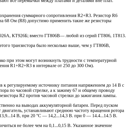
ивают все перемычки между платами и деталями вне плат.
сохранения суммарного сопротивления R2+R3. Резистор R6
на 68 Ом (R8) допустимо применить такие же резисторы
926А, КТ926Б; вместо ГТ806В— любой из серий ГТ806, 1Т813.
этого транзистора было несколько выше, чем у ГТ806В,
ко при этом могут возникнуть трудности с температурной
ения R1+R2+R3 в интервале от 250 до 300 Ом).
в к регулируемому источнику питания напряжением до 14 В с
ора по часовой стрелке, а к зажиму 67 и общему проводу
езистора R2 против часовой стрелки до зажигания лампы.
ственно на выводах аккумуляторной батареи. Перед пуском
т двигатель, устанавливают среднюю частоту вращения ротора
..14 В, при 20 °С — 14,2...14,3 В. при 0 — 14.4...14.5 В.
иться не более чем на 0,1...0,15 В. Указанное значение