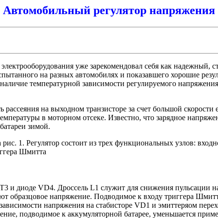
Автомобильный регулятор напряжения
электрооборудования уже зарекомендовал себя как надежный, с
испытанного на разных автомобилях и показавшего хорошие резу
наличие температурной зависимости регулируемого напряжения. 
 рассеяния на выходном транзисторе за счет большой скорости 
мпературы в моторном отсеке. Известно, что зарядное напряже
батареи зимой.
рис. 1. Регулятор состоит из трех функциональных узлов: входн
иггера Шмитта
T3 и диоде VD4. Дроссель L1 служит для снижения пульсации н
т образцовое напряжение. Подводимое к входу триггера Шмитт
 зависимости напряжения на стабисторе VD1 и эмиттеряом пере
ние, подводимое к аккумуляторной батарее, уменьшается приме