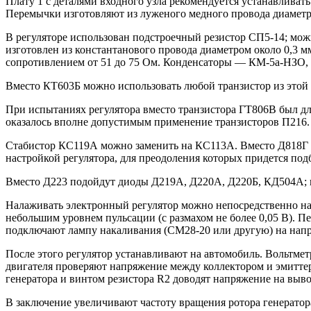
Плату 1 с деталями входного узла рекомендуется устанавливат
Перемычки изготовляют из луженого медного провода диаметр
В регуляторе использован подстроечный резистор СП5-14; мо
изготовлен из константанового провода диаметром около 0,3 м
сопротивлением от 51 до 75 Ом. Конденсаторы — КМ-5а-НЗО, 
Вместо КТ603Б можно использовать любой транзистор из этой
При испытаниях регулятора вместо транзистора ГТ806В был дл
оказалось вполне допустимым применение транзисторов П21
Стабистор КС119А можно заменить на КС113А. Вместо Д818Г в
настройкой регулятора, для преодоления которых придется под
Вместо Д223 подойдут диоды Д219А, Д220А, Д220Б, КД504А; 
Налаживать электронный регулятор можно непосредственно на 
небольшим уровнем пульсации (с размахом не более 0,05 В). П
подключают лампу накаливания (СМ28-20 или другую) на напря
После этого регулятор устанавливают на автомобиль. Вольтмет
двигателя проверяют напряжение между коллектором и эмиттер
генератора и винтом резистора R2 доводят напряжение на вывода
В заключение увеличивают частоту вращения ротора генератора