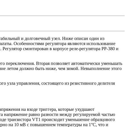
табильный и долговечный узел. Ниже описан один из
льтаты. Особенностями регулятора являются использование
Регулятор смонтирован в корпусе реле-регулятора РР-380 и
его переключения. Вторая позволяет автоматически уменьшать
ние летом должно быть ниже, чем зимой. Невыполнение этого
ого узла управления, состоящего из резистивного делителя
апряжения на входе триггера, которые ухудшают
а напряжение равно разности между регулируемой частью
ходе транзистора VT1 происходит уменьшение образцового
рно на 10 мВ с повышением температуры на 1°С, что и