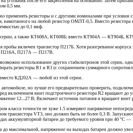
ь на угольник после его закрепления на основании. Затем припа
ом 0,5 мм.
жно применять резисторы и с другими номиналами при условии 
м, намотанного на любой резистор ОМЛТ-0,5. Вместо резистора 
емкостью до 0,1 мкф.
 серии, а также КТ608А, КТ608Б; вместо КТ904А — КТ904Б, КТ
я пробы включен транзистор П217Б. Хотя разогревание корпуса 
6. П216А, П217А — П217В.
озможно использование других стабилитронов этой серии, одна
бирать резисторы R1 и R3 (с сохранением суммарного сопротивл
вместо КД202А — любой из этой серии.
автомобиле, но лучше его предварительно проверить, подключи
еред включением винт подстроечного резистора R2 вращают до уп
жение 12...27 В; Включают источник питания и вращают винт р
ром класса точности не хуже 1.5 измеряют напряжение непосред
ом транзистора VT3, оно должно быть не более 0,3 В. Запускаю
х аккумуляторной батареи до требуемого уровня при 40 °С — 13,9.
 до максимальной, напряжение на выходах батареи должно увелич