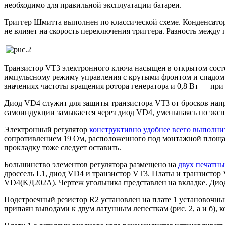
необходимо для правильной эксплуатации батареи.
Триггер Шмитта выполнен по классической схеме. Конденсатор
не влияет на скорость переключения триггера. Разность межд
Транзистор VT3 электронного ключа насыщен в открытом состоя
импульсному режиму управления с крутыми фронтом и спадом 
значениях частоты вращения ротора генератора и 0,8 Вт — пр
Диод VD4 служит для защиты транзистора VT3 от бросков нап
самоиндукции замыкается через диод VD4, уменьшаясь по экспо
Электронный регулятор
конструктивно удобнее всего выполни
сопротивлением 19 Ом, расположенного под монтажной площадк
прокладку тоже следует оставить.
Большинство элементов регулятора размещено на
двух печатны
дроссель L1, диод VD4 и транзистор VT3. Платы и транзистор
VD4(KД202A). Чертеж угольника представлен на вкладке. Диo
Подстроечный резистор R2 установлен на плате 1 установочны
припаян выводами к двум латунным лепесткам (рис. 2, а и б),