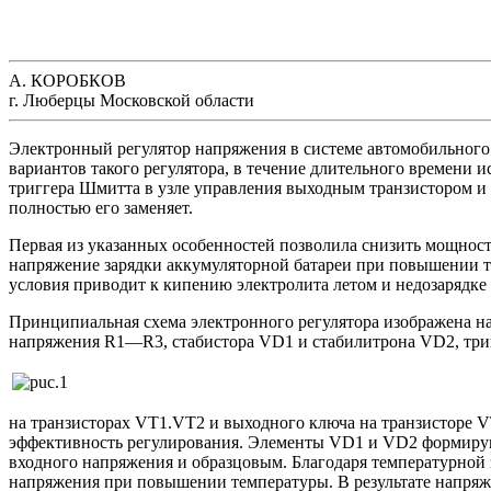
А. КОРОБКОВ
г. Люберцы Московской области
Электронный регулятор напряжения в системе автомобильного 
вариантов такого регулятора, в течение длительного времени 
триггера Шмитта в узле управления выходным транзистором и 
полностью его заменяет.
Первая из указанных особенностей позволила снизить мощность
напряжение зарядки аккумуляторной батареи при повышении те
условия приводит к кипению электролита летом и недозарядке 
Принципиальная схема электронного регулятора изображена на 
напряжения R1—R3, стабистора VD1 и стабилитрона VD2, тр
на транзисторах VT1.VT2 и выходного ключа на транзисторе V
эффективность регулирования. Элементы VD1 и VD2 формирую
входного напряжения и образцовым. Благодаря температурной
напряжения при повышении температуры. В результате напряже