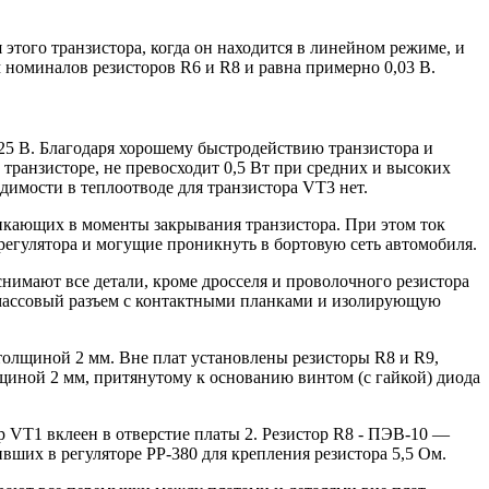
этого транзистора, когда он находится в линейном режиме, и
 номиналов резисторов R6 и R8 и равна примерно 0,03 В.
,25 В. Благодаря хорошему быстродействию транзистора и
ранзисторе, не превосходит 0,5 Вт при средних и высоких
димости в теплоотводе для транзистора VT3 нет.
икающих в моменты закрывания транзистора. При этом ток
регулятора и могущие проникнуть в бортовую сеть автомобиля.
снимают все детали, кроме дросселя и проволочного резистора
стмассовый разъем с контактными планками и изолирующую
толщиной 2 мм. Вне плат установлены резисторы R8 и R9,
щиной 2 мм, притянутому к основанию винтом (с гайкой) диода
 VT1 вклеен в отверстие платы 2. Резистор R8 - ПЭВ-10 —
вших в регуляторе РР-380 для крепления резистора 5,5 Ом.